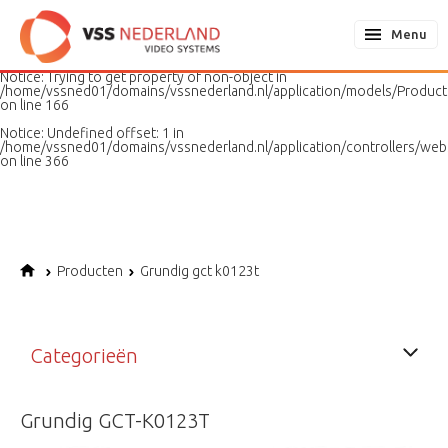
Notice
: Undefined variable: page in
/home/vssned01/domains/vssnederland.nl/application/models/PageMo
Menu
on line
187
Notice
: Trying to get property of non-object in
/home/vssned01/domains/vssnederland.nl/application/models/Produc
on line
166
Notice
: Undefined offset: 1 in
/home/vssned01/domains/vssnederland.nl/application/controllers/web
on line
366
Producten
Grundig gct k0123t
Categorieën
Grundig GCT-K0123T