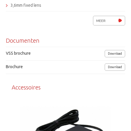
3,6mm fixed lens
EXIR, SMART IR regeling, IR-filter
MEER
Weerbestendig, klasse IP66
Documenten
ATW, AGC, BLC, OSD
Voedingsspanning 12Vdc, 4W
VSS brochure
Download
Afmetingen 220x87x82 (lxbxh)
Brochure
Download
Grundig
Accessoires