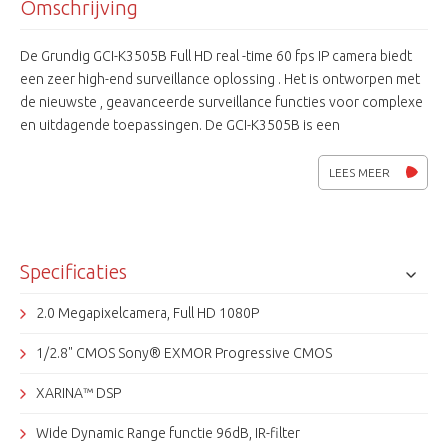
Omschrijving
De Grundig GCI-K3505B Full HD real -time 60 fps IP camera biedt
een zeer high-end surveillance oplossing . Het is ontworpen met
de nieuwste , geavanceerde surveillance functies voor complexe
en uitdagende toepassingen. De GCI-K3505B is een
lichtgevoelige FULL HD megapixel WDR (96dB) netwerkcamera
met CMOS EXMOR sensor voor goede lichtgevoeligheid en een
LEES MEER
XARINA DSP voor geavanceerde functies. Een perfecte
beeldkwaliteit bij weinig licht of bij veel tegenlicht zorgen voor
vele toepassingen in de wereld van professionele video. De extra
analoge video-uitgang en de verschillende voedingsspanningen
Specificaties
maken hem zeer gebruiksvriendelijk. De GCI-K3505B is in diverse
software te integreren en is ONVIF Profile S compatible.
2.0 Megapixelcamera, Full HD 1080P
1/2.8" CMOS Sony® EXMOR Progressive CMOS
XARINA™ DSP
Wide Dynamic Range functie 96dB, IR-filter