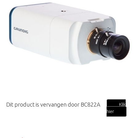
Dit product is vervangen door BC822A
Klik
hier