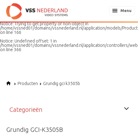
Notice
: Undefined variable: page in
/home/vssned01/domains/vssnederland.nl/application/models/PageMo
Menu
on line
187
Notice
: Trying to get property of non-object in
/home/vssned01/domains/vssnederland.nl/application/models/Produc
on line
166
Notice
: Undefined offset: 1 in
/home/vssned01/domains/vssnederland.nl/application/controllers/web
on line
366
Producten
Grundig gci k3505b
Categorieën
Grundig GCI-K3505B