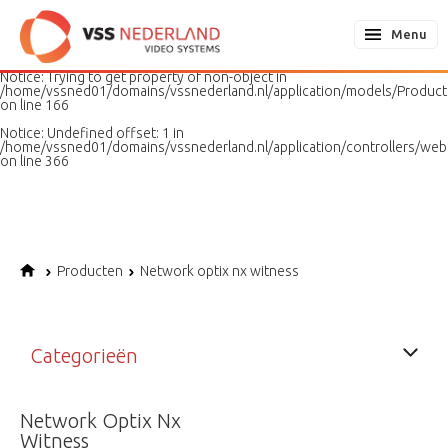
Notice
: Undefined variable: page in
/home/vssned01/domains/vssnederland.nl/application/models/PageMo
Menu
on line
187
Notice
: Trying to get property of non-object in
/home/vssned01/domains/vssnederland.nl/application/models/Produc
on line
166
Notice
: Undefined offset: 1 in
/home/vssned01/domains/vssnederland.nl/application/controllers/web
on line
366
Producten
Network optix nx witness
Categorieën
Network Optix Nx
Witness