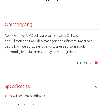
Inloggen
Omschrijving
De Nx witness VMS software van Network Optix is
gebruiksvriendelijke video management software. Naast het
gebruik van de software is de Nx witness software ook
eenvoudig te installeren voor system integrators
en installateurs. De software laat automatisch alle ONVIF camera's
en Nx Witness servers in het netwerk zien. Het is eenvoudig om
LEES MEER
verschillende schermweergaven te maken en deze zijn dan
volledig vrij in te delen. Ook is het mogelijk om met de Smart
Search functie achteraf op beweging terug te zoeken. U
selecteert dan een bepaald gebied en de software laat dat zien
Specificaties
wanneer er beweging is geweest in dat gebied en speelt
vervolgens alleen die momenten af. Met de software is het
Nx witness VMS software
tevens mogelijk om zowel live als opgenomen beelden van een