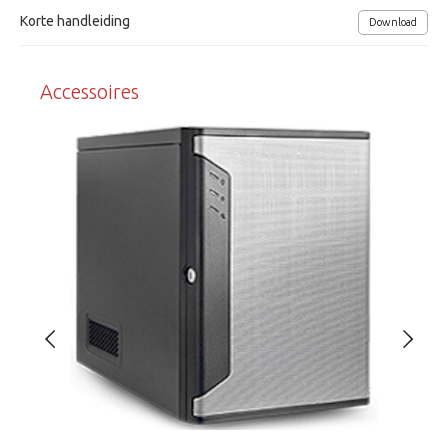
Korte handleiding
Download
Eenvoudige licentie structuur
Eenmalige aanschaf diverse licenties
Accessoires
Opname, videowall, encoder en I/O module licenties
De client/server software is gratis, gratis updates
Geschikt voor: Windows, Mac (alleen client), Linux
Nx Witness mobile app voor Android en iOS
Network Optix