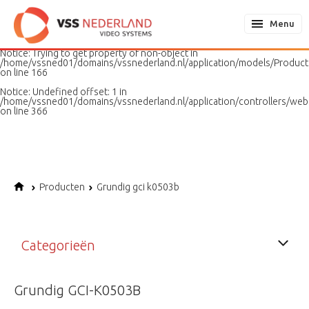
Notice
: Undefined variable: page in
/home/vssned01/domains/vssnederland.nl/application/models/PageMo
Menu
on line
187
Notice
: Trying to get property of non-object in
/home/vssned01/domains/vssnederland.nl/application/models/Produc
on line
166
Notice
: Undefined offset: 1 in
/home/vssned01/domains/vssnederland.nl/application/controllers/web
on line
366
Producten
Grundig gci k0503b
Categorieën
Grundig GCI-K0503B