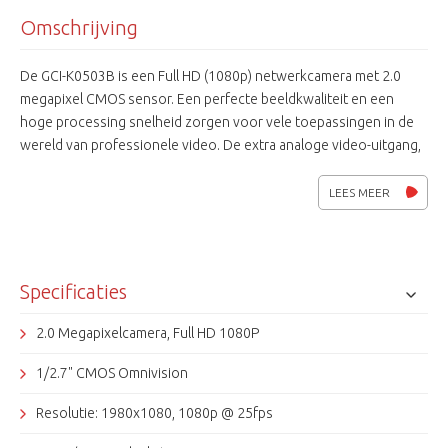
Omschrijving
De GCI-K0503B is een Full HD (1080p) netwerkcamera met 2.0
megapixel CMOS sensor. Een perfecte beeldkwaliteit en een
hoge processing snelheid zorgen voor vele toepassingen in de
wereld van professionele video. De extra analoge video-uitgang,
On Screen Display en de verschillende voedingsspanningen
maken hem zeer gebruiksvriendelijk. De GCI-K0503B is in CamIQ
LEES MEER
software te integreren en is ONVIF compatible.
Specificaties
2.0 Megapixelcamera, Full HD 1080P
1/2.7" CMOS Omnivision
Resolutie: 1980x1080, 1080p @ 25fps