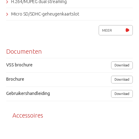
H.264/MJPEG dual streaming
Micro SD/SDHC-geheugenkaartslot
Twee-weg audio ondersteuning
MEER
Lichtgevoeligheid 0.2 lux @ F1.2
Documenten
ATW, AWB, privacy masking
IPv4, IPv6, TCP/IP, UDP, RTP, RTSP, HTTP(s), ICMP, FTP, SMTP
VSS brochure
Download
DHCP, PPPoE, UPnP, IGMP, 802.1X, SNMP
Brochure
Download
Alarm in- en uitgang
Gebruikershandleiding
Download
Separate video BNC-uitgang
Voedingsspanning 12Vdc, 24Vac of PoE, 4.5W
Accessoires
Afmetingen (lxbxh) 76x53x126mm
Grundig