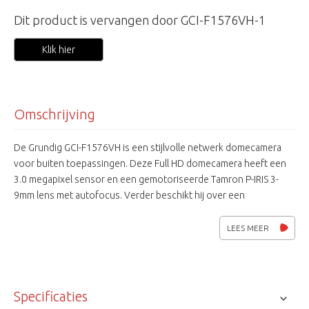
Dit product is vervangen door GCI-F1576VH-1
Klik hier
Omschrijving
De Grundig GCI-F1576VH is een stijlvolle netwerk domecamera
voor buiten toepassingen. Deze Full HD domecamera heeft een
3.0 megapixel sensor en een gemotoriseerde Tamron P-IRIS 3-
9mm lens met autofocus. Verder beschikt hij over een
mechanisch IR filter en IR leds voor goede beelden in donkere
situaties en functies als D-WDR, 3DNR, ATW en privacy masking
LEES MEER
voor 5 zones. Video opslag kan zowel via een NVR of VMS
software als intern geschieden middels een optionele SD/SDHC-
kaart. Een perfecte beeldkwaliteit en een hoge processing
snelheid zorgen voor vele toepassingen in de wereld van
Specificaties
professionele video.