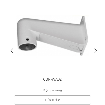
Alarm in- en uitgang, Audio in- en uitgang
Separate video BNC-uitgang
Bescherming (IP66, IK10), incl. verwarming -40°C ~ +50°C
Voedingsspanning 12Vdc, 24VAC, PoE, 20W
Afmetingen ( Øxh) 151x128mm
Grundig
GBR-WA02
Prijs op aanvraag
Informatie