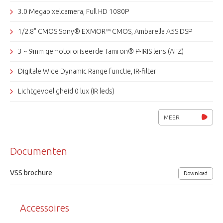
3.0 Megapixelcamera, Full HD 1080P
1/2.8" CMOS Sony® EXMOR™ CMOS, Ambarella A5S DSP
3 ~ 9mm gemotororiseerde Tamron® P-IRIS lens (AFZ)
Digitale Wide Dynamic Range functie, IR-filter
Lichtgevoeligheid 0 lux (IR leds)
Resolutie: 15fps@3MP, 25fps@2MP etc.
MEER
4 instelbare videostreams
Documenten
Micro SD/SDHC-geheugenkaartslot
ATW, AWB, 3DNR, BLC, privacy masking, ONVIF Profile S
VSS brochure
Download
IPv4/v6, TCP/IP, UDP, RTP, RTSP, HTTP, HTTPS, DHCP,
Accessoires
PPPoE, UPnP, SMTP, ICMP, IGMP, SNMP, IEEE802.1x, QoS, FTP, ARP