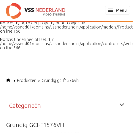
Notice
: Undefined variable: page in
/home/vssned01/domains/vssnederland.nl/application/models/PageMo
Menu
on line
187
Notice
: Trying to get property of non-object in
/home/vssned01/domains/vssnederland.nl/application/models/Produc
on line
166
Notice
: Undefined offset: 1 in
/home/vssned01/domains/vssnederland.nl/application/controllers/web
on line
366
Producten
Grundig gci f1576vh
Categorieën
Grundig GCI-F1576VH