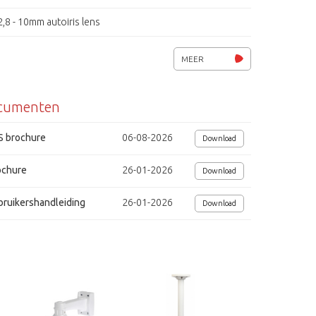
2,8 - 10mm autoiris lens
28 IR-leds, SMART IR regeling
MEER
ATW, AWB, BLC, HLC, DNR 2D+3D
cumenten
IR-filter, Wide Dynamic Range (WDR)
Privacy masking, bewegingsdetectie
S brochure
06-08-2026
Download
Weerbestendig, klasse IP66
ochure
26-01-2026
Download
Voedingsspanning 12Vdc,/ 24V AC, 6W
bruikershandleiding
26-01-2026
Download
Afmetingen (Øxh) 150x99 mm
dig