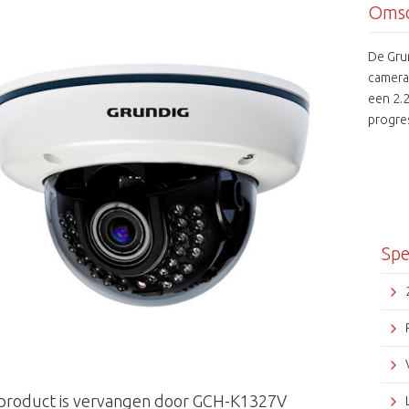
Omsc
De Gru
camera
een 2.
progres
mechani
donker.
ATW en 
eenvoud
voor e
wereld
Spe
292M s
 product is vervangen door GCH-K1327V