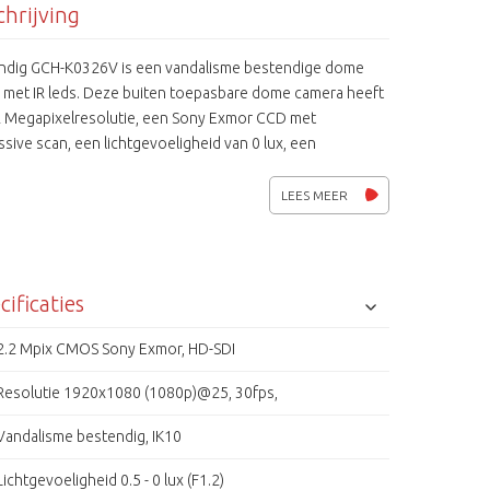
hrijving
ndig GCH-K0326V is een vandalisme bestendige dome
 met IR leds. Deze buiten toepasbare dome camera heeft
2 Megapixelresolutie, een Sony Exmor CCD met
sive scan, een lichtgevoeligheid van 0 lux, een
sch IR-filter en 28 IR-leds voor beeldweergave in totale
 Verder beschikt hij over functies als WDR, HLC, DNR,
LEES MEER
de SMART IR regeling. Daarnaast zijn HD-SDI camera's
ig in bediening, eenvoudig te installeren en zorgen ze
en ongekende gedetailleerde beeldweergave in de
 van videobeveiliging. HD-SDI is gebaseerd op de SMPTE-
cificaties
tudio norm.
2.2 Mpix CMOS Sony Exmor, HD-SDI
Resolutie 1920x1080 (1080p)@25, 30fps,
Vandalisme bestendig, IK10
Lichtgevoeligheid 0.5 - 0 lux (F1.2)