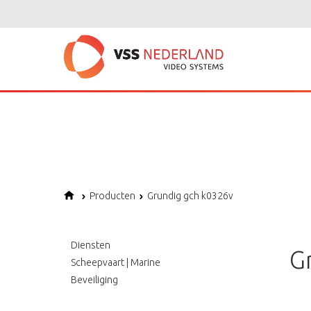
Notice
: Undefined variable: page in
/home/vssned01/domains/vssnederl
Notice
: Trying to get property of non-object in
/home/vssned01/domains
Notice
: Undefined offset: 1 in
/home/vssned01/domains/vssnederland.nl
Producten
Grundig gch k0326v
Diensten
G
Scheepvaart | Marine
Beveiliging