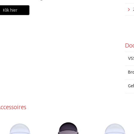
Klik hier
Do
VS
Br
Ge
Grun
ccessoires