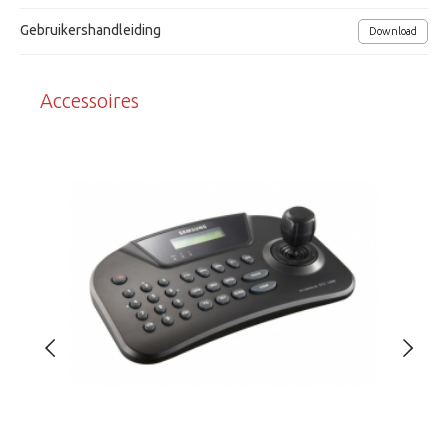
Vandaalbestendig IK10, IP66
Gebruikershandleiding
Download
Afmetingen (Øxh) 146x121,2mm
Voedingsspanning 12Vdc / 24Vac 7.8W
Accessoires
Grundig