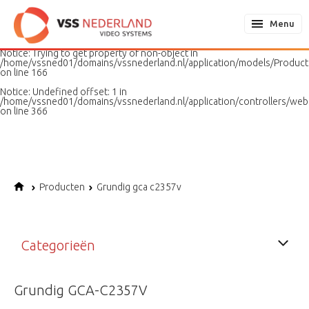
Notice
: Undefined variable: page in
/home/vssned01/domains/vssnederland.nl/application/models/PageMo
Menu
on line
187
Notice
: Trying to get property of non-object in
/home/vssned01/domains/vssnederland.nl/application/models/Produc
on line
166
Notice
: Undefined offset: 1 in
/home/vssned01/domains/vssnederland.nl/application/controllers/web
on line
366
Producten
Grundig gca c2357v
Categorieën
Grundig GCA-C2357V