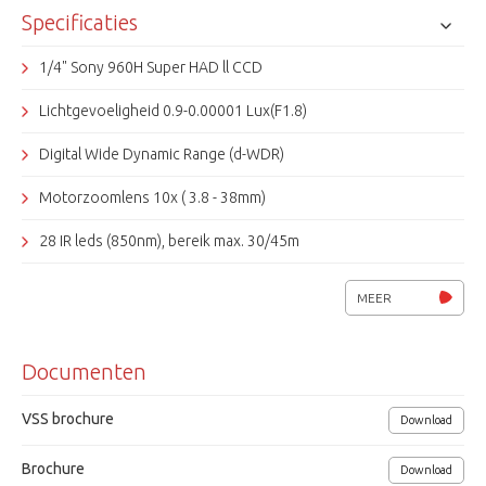
Specificaties
1/4" Sony 960H Super HAD ll CCD
Lichtgevoeligheid 0.9-0.00001 Lux(F1.8)
Digital Wide Dynamic Range (d-WDR)
Motorzoomlens 10x ( 3.8 - 38mm)
28 IR leds (850nm), bereik max. 30/45m
Mechanisch IR-filter
MEER
Resolutie 700 TVL
Documenten
RS485, protocol SAMSUNG, PELCO-D, VISCA, LG-NEW
8 instelbare privacy zones (polygonaal), motion detectio
VSS brochure
Download
AGC, BLC, DNR, DIS, HLC, OS
Brochure
Download