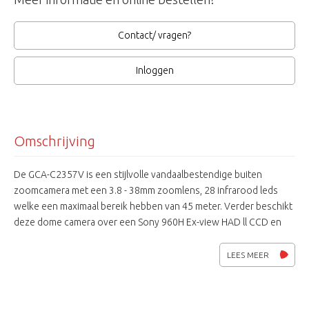
Contact/ vragen?
Inloggen
Omschrijving
De GCA-C2357V is een stijlvolle vandaalbestendige buiten
zoomcamera met een 3.8 - 38mm zoomlens, 28 infrarood leds
welke een maximaal bereik hebben van 45 meter. Verder beschikt
deze dome camera over een Sony 960H Ex-view HAD ll CCD en
een mechanisch IR-filter. De aansluitspanning kan zowel 12Vdc
als 24Vac zijn.
LEES MEER