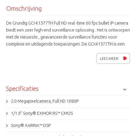
Omschrijving
De Grundig GCI-K1577TH Full HD real -time 60 fps bullet IP camera
biedt een zeer high-end surveillance oplossing . Het is ontworpen
met de nieuwste , geavanceerde surveillance functies voor
complexe en uitdagende toepassingen. De GCI-K1577TH is een
zeer lichtgevoelige FULL HD megapixel WDR (96dB)
netwerkcamera met CMOS EXMOR sensor voor goede
LEES MEER
lichtgevoeligheid en een XARINA DSP voor geavanceerde
functies. Een perfecte beeldkwaliteit bij weinig licht of bij veel
tegenlicht zorgen voor vele toepassingen in de wereld van
professionele video. De extra analoge video-uitgang en de
Specificaties
verschillende voedingsspanningen maken hem zeer
gebruiksvriendelijk. De GCI-K1577TH is in diverse software te
2.0 Megapixelcamera, Full HD 1080P
integreren en is ONVIF Profile S compatible.
1/1.9" Sony® EXMOR RS™ CMOS
Sony® XARINA™ DSP