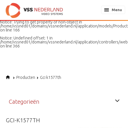
Notice
: Undefined variable: page in
/home/vssned01/domains/vssnederland.nl/application/models/PageMo
Menu
on line
187
Notice
: Trying to get property of non-object in
/home/vssned01/domains/vssnederland.nl/application/models/Produc
on line
166
Notice
: Undefined offset: 1 in
/home/vssned01/domains/vssnederland.nl/application/controllers/web
on line
366
Producten
Gci k1577th
Categorieën
GCI-K1577TH