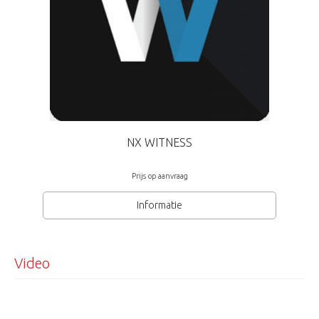
Voedingsspanning 24VAC, PoE, 16.5 W
Afmetingen ( Øxh) 95x287mm
NX WITNESS
Prijs op aanvraag
Informatie
Video