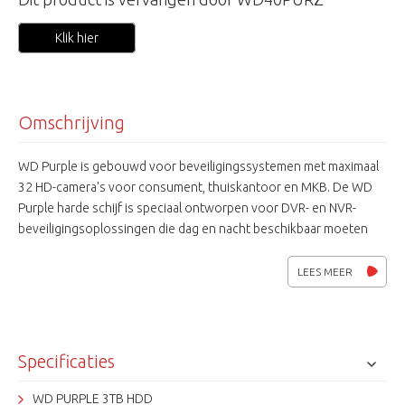
Klik hier
Omschrijving
WD Purple is gebouwd voor beveiligingssystemen met maximaal
32 HD-camera's voor consument, thuiskantoor en MKB. De WD
Purple harde schijf is speciaal ontworpen voor DVR- en NVR-
beveiligingsoplossingen die dag en nacht beschikbaar moeten
zijn en is geoptimaliseerd met AllFrame-technologie ten behoeve
van afspeelmogelijkheden en prestaties van het systeem.
LEES MEER
Specificaties
WD PURPLE 3TB HDD