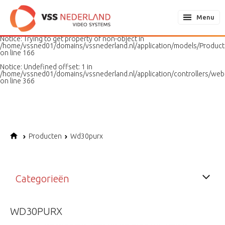
Notice
: Undefined variable: page in
/home/vssned01/domains/vssnederland.nl/application/models/PageMo
Menu
on line
187
Notice
: Trying to get property of non-object in
/home/vssned01/domains/vssnederland.nl/application/models/Produc
on line
166
Notice
: Undefined offset: 1 in
/home/vssned01/domains/vssnederland.nl/application/controllers/web
on line
366
Producten
Wd30purx
Categorieën
WD30PURX