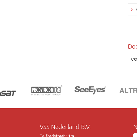
Do
VS
VSS Nederland B.V.
N
Telfordstraat 11m