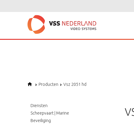
Notice
: Undefined variable: page in
/home/vssned01/domains/vssnederl
Notice
: Trying to get property of non-object in
/home/vssned01/domains
Notice
: Undefined offset: 1 in
/home/vssned01/domains/vssnederland.nl
Producten
Vsz 2051 hd
Diensten
V
Scheepvaart | Marine
Beveiliging