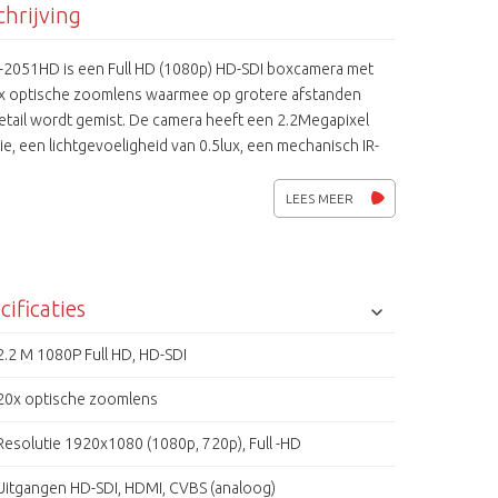
hrijving
-2051HD is een Full HD (1080p) HD-SDI boxcamera met
x optische zoomlens waarmee op grotere afstanden
etail wordt gemist. De camera heeft een 2.2Megapixel
ie, een lichtgevoeligheid van 0.5lux, een mechanisch IR-
en zowel een HD als een directe HDMI uitgang. Daarnaast
t hij over functies als WDR, DNR, ATW en 32 privacy
LEES MEER
 De HD-cctv is gebaseerd op de SMPTE-292M studio
cificaties
2.2 M 1080P Full HD, HD-SDI
20x optische zoomlens
Resolutie 1920x1080 (1080p, 720p), Full -HD
Uitgangen HD-SDI, HDMI, CVBS (analoog)