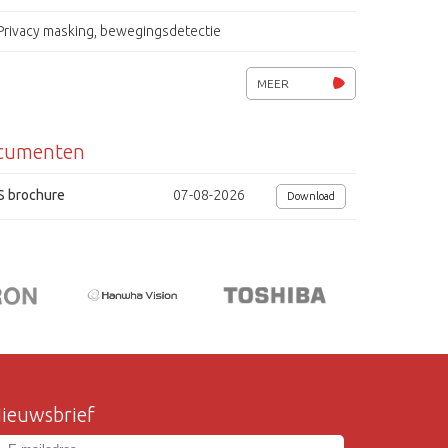
Privacy masking, bewegingsdetectie
IR-filter, Smart IR, D&N, Defog
MEER
Lichtgevoeligheid 0.5 lux (F1.2)
cumenten
ATW, HLC, Mirror, DNR, WDR, OSD
RS-485, Pelco-D / pelco-P / VISCA
S brochure
07-08-2026
Download
Voedingsspanning 12Vdc, 500mA
Afmetingen (bxhxl) 67x70x128mm
ieuwsbrief