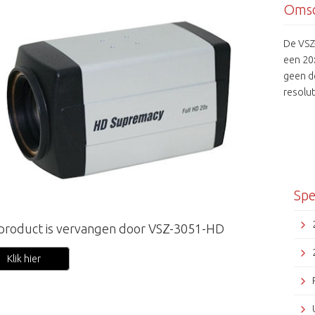
Omsc
De VSZ
een 20
geen d
resolut
filter 
beschik
zones.
norm.
Spe
 product is vervangen door VSZ-3051-HD
Klik hier