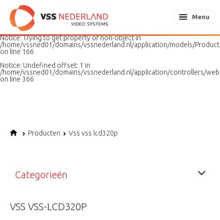
Notice
: Undefined variable: page in
/home/vssned01/domains/vssnederland.nl/application/models/PageMo
Menu
on line
187
Notice
: Trying to get property of non-object in
/home/vssned01/domains/vssnederland.nl/application/models/Produc
on line
166
Notice
: Undefined offset: 1 in
/home/vssned01/domains/vssnederland.nl/application/controllers/web
on line
366
Producten
Vss vss lcd320p
Categorieën
VSS VSS-LCD320P