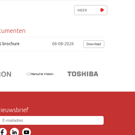
afmetingen (lxbxh) 23x23x25mm
MEER
voedingsspanning 12Vdc / 80mA
cumenten
S brochure
06-08-2026
Download
ieuwsbrief