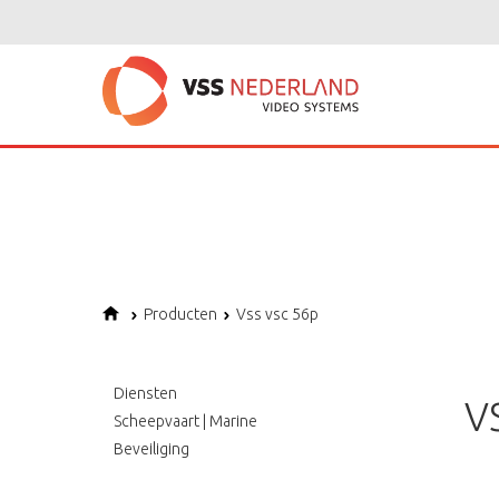
Notice
: Undefined variable: page in
/home/vssned01/domains/vssnederl
Notice
: Trying to get property of non-object in
/home/vssned01/domains
Notice
: Undefined offset: 1 in
/home/vssned01/domains/vssnederland.nl
Producten
Vss vsc 56p
Diensten
V
Scheepvaart | Marine
Beveiliging