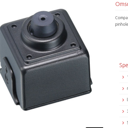
Omsc
Compac
pinhole
Spe