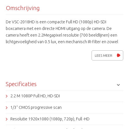
Omschrijving
De VSC-2018HD is een compacte Full HD (1080p) HD-SDI
boxcamera met een directe HDMI uitgang op de camera. De
camera heeft een 2.2Megapixel resolutie (700 beeldlijnen) een
lichtgevoeligheid van 0.5 lux, een mechanisch IR-filter en zowel
een HD als een gewone video-uitgang. Daarnaast beschikt hij
over functies als WDR, DNR, ATW en 32 privacy zones. De HD-cctv
LEES MEER
is gebaseerd op de SMPTE-292M studio norm waaraan een aantal
beveiligingseigenschappen zijn toegevoegd. HD-SDI zorgt dan
ook voor een perfecte beeldkwaliteit in de wereld van
camerabewaking.
Specificaties
2.2 M 1080P Full HD, HD-SDI
1/3" CMOS progressive scan
Resolutie 1920x1080 (1080p, 720p), Full -HD