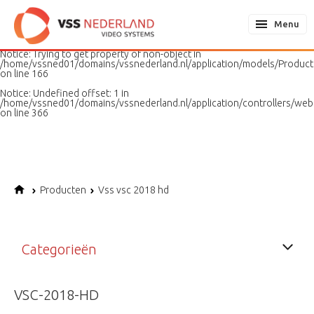
Notice
: Undefined variable: page in
/home/vssned01/domains/vssnederland.nl/application/models/PageMo
Menu
on line
187
Notice
: Trying to get property of non-object in
/home/vssned01/domains/vssnederland.nl/application/models/Produc
on line
166
Notice
: Undefined offset: 1 in
/home/vssned01/domains/vssnederland.nl/application/controllers/web
on line
366
Producten
Vss vsc 2018 hd
Categorieën
VSC-2018-HD