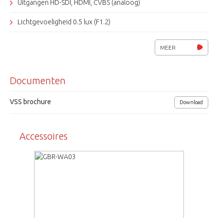
Uitgangen HD-SDI, HDMI, CVBS (analoog)
Lichtgevoeligheid 0.5 lux (F1.2)
ATW, AWB, Mirror, DNR, DSS, OSD
MEER
Privacy masking, bewegingsdetectie
Documenten
IR-filter, Smart IR, D&N, Defog
Wide Dynamic Range (WDR), ACE
VSS brochure
Download
RS-485, Pelco-D/P
Accessoires
Voedingsspanning 12Vdc, 250mA
Afmetingen (bxhxd) 55x59x50mm