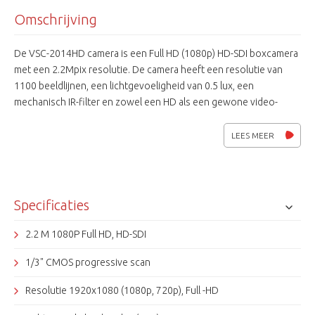
Omschrijving
De VSC-2014HD camera is een Full HD (1080p) HD-SDI boxcamera
met een 2.2Mpix resolutie. De camera heeft een resolutie van
1100 beeldlijnen, een lichtgevoeligheid van 0.5 lux, een
mechanisch IR-filter en zowel een HD als een gewone video-
uitgang. Daarnaast beschikt hij over functies als WDR, DNR, ATW
en 32 privacy zones. De HD-cctv is gebaseerd op de SMPTE-292M
LEES MEER
studio norm waaraan een aantal beveiligingseigenschappen zijn
toegevoegd. HD-SDI zorgt dan ook voor een perfecte
beeldkwaliteit in de wereld van camerabewaking.
Specificaties
2.2 M 1080P Full HD, HD-SDI
1/3" CMOS progressive scan
Resolutie 1920x1080 (1080p, 720p), Full -HD