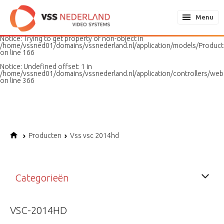
Notice
: Undefined variable: page in
/home/vssned01/domains/vssnederland.nl/application/models/PageMo
Menu
on line
187
Notice
: Trying to get property of non-object in
/home/vssned01/domains/vssnederland.nl/application/models/Produc
on line
166
Notice
: Undefined offset: 1 in
/home/vssned01/domains/vssnederland.nl/application/controllers/web
on line
366
Producten
Vss vsc 2014hd
Categorieën
VSC-2014HD