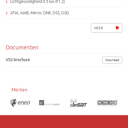
Lichtgevoeligheid 0.5 lux (F1.2)
ATW, AWB, Mirror, DNR, DSS, OSD
IR-filter, Smart IR, D&N, Defog
MEER
Wide Dynamic Range (WDR), ACE
Documenten
Privacy masking, bewegingsdetectie
SDI uitgang, CVBS spot uitgang
VSS brochure
Download
RS-485, Pelco-D/P
Voedingsspanning 12Vdc, 250mA
Merken
Afmetingen (lxbxh) 76x53x126mm