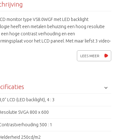
hrijving
LCD monitor type VS8.0WGF met LED backlight
logie heeft een metalen behuizing een hoog resolutie
, een hoge contrast verhouding en een
mingsplaat voor het LCD paneel. Met maar liefst 3 video-
en is het mogelijk meerdere apparaten op deze
dige monitor aan te sluiten.
LEES MEER
cificaties
8,0" LCD (LED backlight), 4 : 3
Resolutie SVGA 800 x 600
Contrastverhouding 500 : 1
Helderheid 250cd/m2