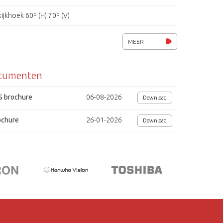
kijkhoek 60º (H) 70º (V)
3 video-ingangen (2x BNC, 1x VGA)
MEER
Metalen behuizing, Vesa 75x75
cumenten
Voedingsspanning 12Vdc / 20W.
Afmetingen (bxhxd) 205x173x27 mm.
S brochure
06-08-2026
Download
ochure
26-01-2026
Download