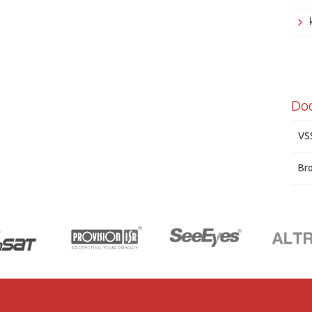
Do
VS
VSS
Br