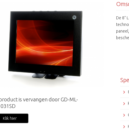
Omsc
De 8" 
techno
paneel
bescher
ingang
veelzij
Spe
 product is vervangen door GD-ML-
1031SD
Klik hier