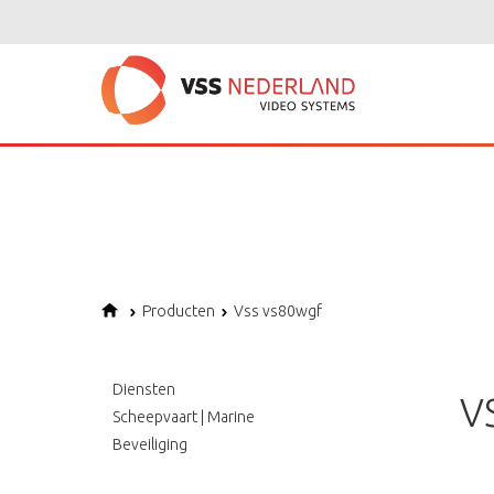
Notice
: Undefined variable: page in
/home/vssned01/domains/vssnederl
Notice
: Trying to get property of non-object in
/home/vssned01/domains
Notice
: Undefined offset: 1 in
/home/vssned01/domains/vssnederland.nl
Producten
Vss vs80wgf
Diensten
V
Scheepvaart | Marine
Beveiliging