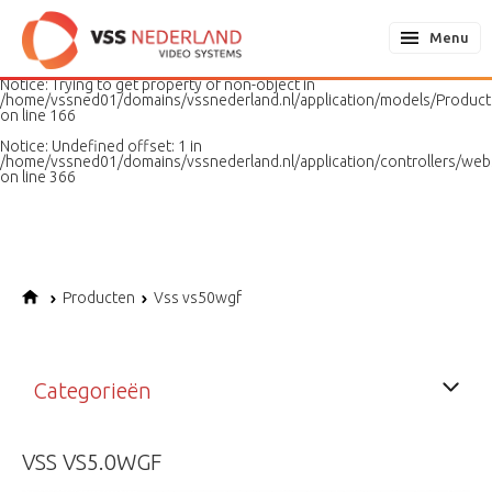
Notice
: Undefined variable: page in
/home/vssned01/domains/vssnederland.nl/application/models/PageMo
Menu
on line
187
Notice
: Trying to get property of non-object in
/home/vssned01/domains/vssnederland.nl/application/models/Produc
on line
166
Notice
: Undefined offset: 1 in
/home/vssned01/domains/vssnederland.nl/application/controllers/web
on line
366
Producten
Vss vs50wgf
Categorieën
VSS VS5.0WGF