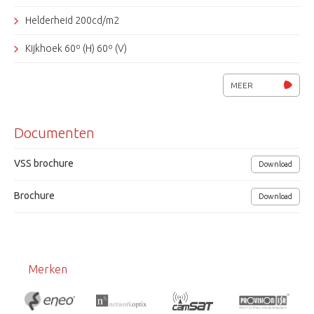
Helderheid 200cd/m2
Kijkhoek 60º (H) 60º (V)
2 video-ingangen (BNC)
MEER
Metalen behuizing, bescherm glas
Documenten
12 Vdc/ 10W.
Afm. (bxhxd) 150x120x28 mm.
VSS brochure
Download
VSS
Brochure
Download
Merken