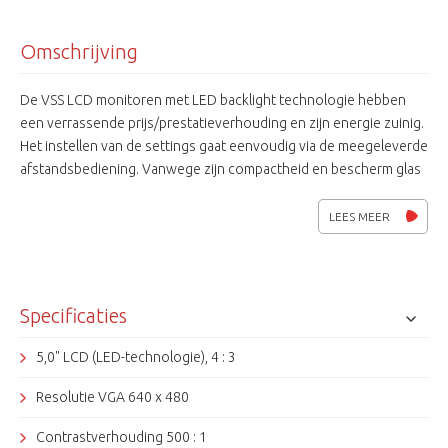
Omschrijving
De VSS LCD monitoren met LED backlight technologie hebben
een verrassende prijs/prestatieverhouding en zijn energie zuinig.
Het instellen van de settings gaat eenvoudig via de meegeleverde
afstandsbediening. Vanwege zijn compactheid en bescherm glas
een ideale toepassing bij kassa's, entrees en in woningen.
LEES MEER
Specificaties
5,0" LCD (LED-technologie), 4 : 3
Resolutie VGA 640 x 480
Contrastverhouding 500 : 1