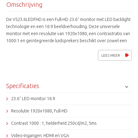
Omschrijving
De VS23.6LEDFHD is een Full-HD 23.6" monitor met LED backlight
technologie en een 16:9 beeldverhouding. Deze universele
monitor met een resolutie van 1920x1080, een contrastratio van
1000:1 en geïntegreerde luidsprekers beschikt over zowel een
HDMI als een VGA video-ingang. HDMI kabel wordt
meegeleverd. De VSXXXLEDFHD monitoren zijn ontwikkeld voor
LEES MEER
de beveiligingsbranche en geschikt voor 24/7 gebruik. Ook
leverbaar met 21.5"scherm, VS21.5LEDFHD.
Specificaties
23.6" LED monitor 16:9
Resolutie 1920x1080, Full-HD
Contrast 1000 : 1, helderheid 250cd/m2, 5ms
Video-ingangen: HDMI en VGA