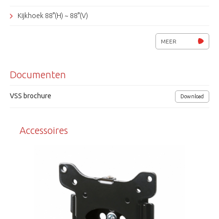
Kijkhoek 88°(H) ~ 88°(V)
VESA 100x100
MEER
OSD menu: Nederlands, Engels, Duits, Frans, etc.
Documenten
Voedingsspanning 12Vdc/ 18W.
Afmetingen (bxhxd) 556 x 334 x 46mm (excl. voet)
VSS brochure
Download
VSS
Accessoires