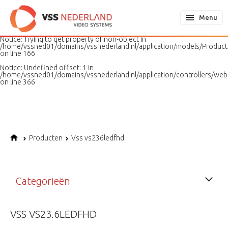
Notice
: Undefined variable: page in
/home/vssned01/domains/vssnederland.nl/application/models/PageMo
Menu
on line
187
Notice
: Trying to get property of non-object in
/home/vssned01/domains/vssnederland.nl/application/models/Produc
on line
166
Notice
: Undefined offset: 1 in
/home/vssned01/domains/vssnederland.nl/application/controllers/web
on line
366
Producten
Vss vs236ledfhd
Categorieën
VSS VS23.6LEDFHD