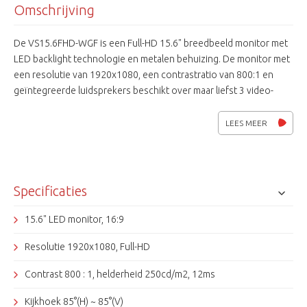
Omschrijving
De VS15.6FHD-WGF is een Full-HD 15.6" breedbeeld monitor met
LED backlight technologie en metalen behuizing. De monitor met
een resolutie van 1920x1080, een contrastratio van 800:1 en
geïntegreerde luidsprekers beschikt over maar liefst 3 video-
ingangen (HDMI, VGA, BNC) en 1 video-uitgang (BNC).
Het LCD
scherm is beschermd d.m.v. een glasfront. De VSXXXLEDFHD
LEES MEER
monitoren zijn monitoren ontwikkeld voor de
beveiligingsbranche en geschikt voor 24/7 toepassingen.
Specificaties
15.6" LED monitor, 16:9
Resolutie 1920x1080, Full-HD
Contrast 800 : 1, helderheid 250cd/m2, 12ms
Kijkhoek 85°(H) ~ 85°(V)