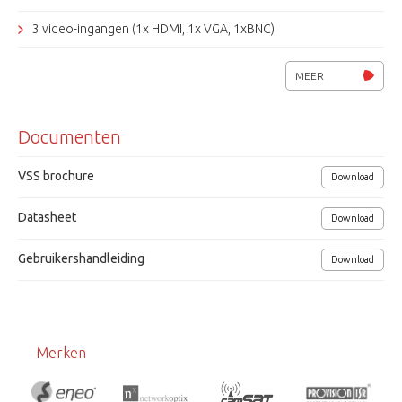
3 video-ingangen (1x HDMI, 1x VGA, 1xBNC)
1 video-uitgang (1x BNC)
MEER
VESA 100x100
Documenten
Metalen behuizing, luidsprekers
Voedingsspanning 12Vdc /2A, 15W.
VSS brochure
Download
Afmetingen (bxhxd) 385 x 249 x 45,4mm
Datasheet
Download
VSS
Gebruikershandleiding
Download
Merken