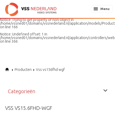
Notice
: Undefined variable: page in
/home/vssned01/domains/vssnederland.nl/application/models/PageMo
Menu
on line
187
Notice
: Trying to get property of non-object in
/home/vssned01/domains/vssnederland.nl/application/models/Produc
on line
166
Notice
: Undefined offset: 1 in
/home/vssned01/domains/vssnederland.nl/application/controllers/web
on line
366
Producten
Vss vs156fhd wgf
Categorieën
VSS VS15.6FHD-WGF