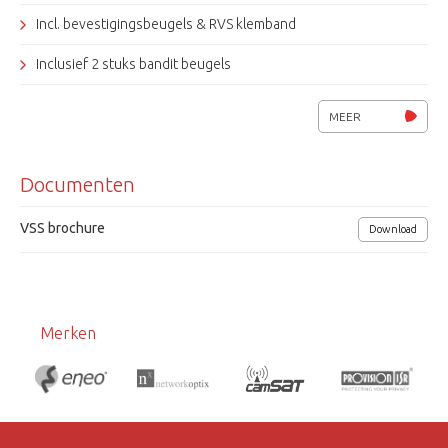
Incl. bevestigingsbeugels & RVS klemband
Inclusief 2 stuks bandit beugels
Inclusief 2 stuks RVS klembanden 102-156mm
MEER
Andere bevestiging op aanvraag leverbaar
Documenten
Afmetingen: 40x20cm
VSS
VSS brochure
Download
Merken