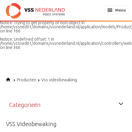
Notice
: Undefined variable: page in
/home/vssned01/domains/vssnederland.nl/application/models/PageMo
Menu
on line
187
Notice
: Trying to get property of non-object in
/home/vssned01/domains/vssnederland.nl/application/models/Produc
on line
166
Notice
: Undefined offset: 1 in
/home/vssned01/domains/vssnederland.nl/application/controllers/web
on line
366
Producten
Vss videobewaking
Categorieën
VSS Videobewaking