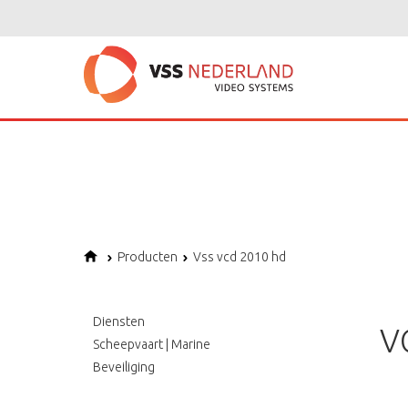
Notice
: Undefined variable: page in
/home/vssned01/domains/vssnederl
Notice
: Trying to get property of non-object in
/home/vssned01/domains
Notice
: Undefined offset: 1 in
/home/vssned01/domains/vssnederland.nl
Producten
Vss vcd 2010 hd
Diensten
V
Scheepvaart | Marine
Beveiliging