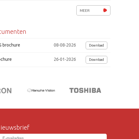
ATW, AWB, Mirror, DNR, DSS, OSD
MEER
IR-filter, D&N, Defog
cumenten
Wide Dynamic Range (WDR), ACE
Privacy masking, bewegingsdetectie
S brochure
08-08-2026
Download
SDI uitgang, CVBS spot uitgang
ochure
26-01-2026
Download
RS-485, Pelco-D/P
Voedingsspanning 12Vdc, 250mA
Afmetingen (lxbxh) 119x119x44mm
ieuwsbrief