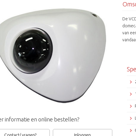
Omsc
De VCD
domeca
van ee
vandaa
Spe
r informatie en online bestellen?
Contact/ vragen?
Inloggen