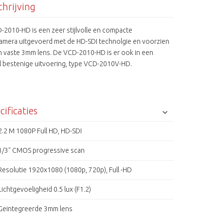
hrijving
-2010-HD is een zeer stijlvolle en compacte
mera uitgevoerd met de HD-SDI technolgie en voorzien
n vaste 3mm lens. De VCD-2010-HD is er ook in een
l bestenige uitvoering, type VCD-2010V-HD.
cificaties
2.2 M 1080P Full HD, HD-SDI
1/3" CMOS progressive scan
Resolutie 1920x1080 (1080p, 720p), Full -HD
Lichtgevoeligheid 0.5 lux (F1.2)
Geintegreerde 3mm lens