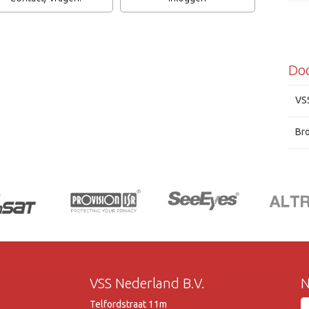
Do
VS
Br
VSS Nederland B.V.
N
Telfordstraat 11m