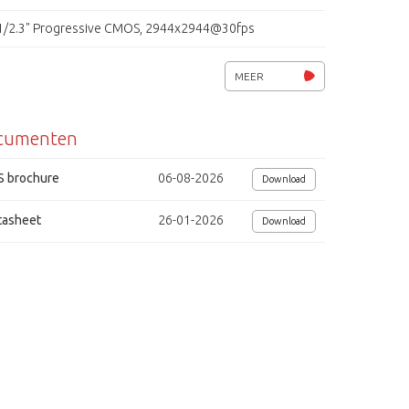
1/2.3" Progressive CMOS, 2944x2944@30fps
Ingebouwde microfoon
MEER
MicroSD/ SDHC/ SDXC geheugenkaartslot (opname)
cumenten
Smart stream III, 360 VCA
PoE 802.3at Class 0
S brochure
06-08-2026
Download
Voedingsspanning PoE (9W)
tasheet
26-01-2026
Download
Afmetingen Ø 82 x 122 mm
NDAA compliance
tek