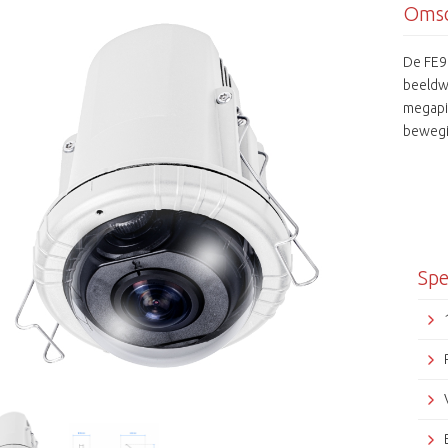
Omsc
De FE9
beeldw
megapi
bewegi
video a
Verder
een me
ingebo
veilig 
onopva
Spe
toepass
evenem