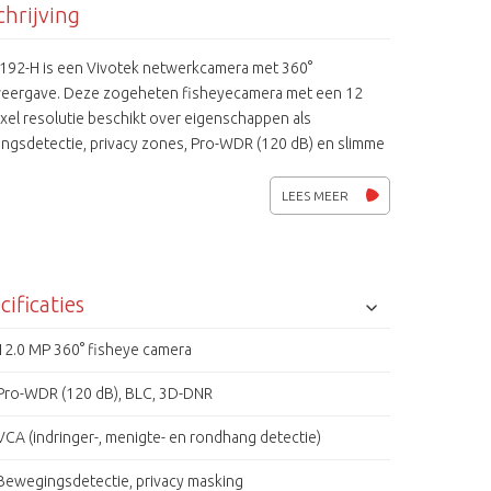
hrijving
192-H is een Vivotek netwerkcamera met 360°
eergave. Deze zogeheten fisheyecamera met een 12
xel resolutie beschikt over eigenschappen als
ngsdetectie, privacy zones, Pro-WDR (120 dB) en slimme
nalytics zoals indringer-, menigte- en rondhang detectie.
 heeft de FE9192-H een microfoon, SD-kaart opname en
LEES MEER
chanisch IR-filter voor echte zw/w beelden. De
uwde Trend Micro security software houdt uw camera
van kwaadwilligen. De zeer stijlvolle en nagenoeg
llende FE9192-H heeft een zeer breed
cificaties
ingsgebied voor gebruik in bijvoorbeeld de retail, bij
enten, horeca en in de transport wereld. Supreme serie
12.0 MP 360° fisheye camera
Pro-WDR (120 dB), BLC, 3D-DNR
VCA (indringer-, menigte- en rondhang detectie)
Bewegingsdetectie, privacy masking