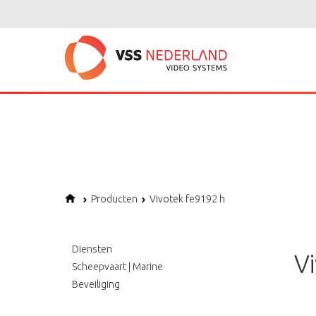
Notice
: Undefined variable: page in
/home/vssned01/domains/vssnederl
Notice
: Trying to get property of non-object in
/home/vssned01/domains
Notice
: Undefined offset: 1 in
/home/vssned01/domains/vssnederland.nl
Producten
Vivotek fe9192 h
Diensten
V
Scheepvaart | Marine
Beveiliging