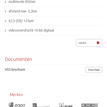
multimode 850nm
afstand max. 5,2km
62,5 (50)/ 125µm
videooverdracht 10-bit digitaal
bandbreedte 6,2 MHz
MEER
voedingsspanning 24Vac / 13,5Vdc
Documenten
afmetingen (bxhxd) 122x127x56mm
VSS brochure
Download
Merken