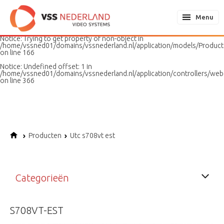
Notice
: Undefined variable: page in
/home/vssned01/domains/vssnederland.nl/application/models/PageMo
Menu
on line
187
Notice
: Trying to get property of non-object in
/home/vssned01/domains/vssnederland.nl/application/models/Produc
on line
166
Notice
: Undefined offset: 1 in
/home/vssned01/domains/vssnederland.nl/application/controllers/web
on line
366
Producten
Utc s708vt est
Categorieën
S708VT-EST