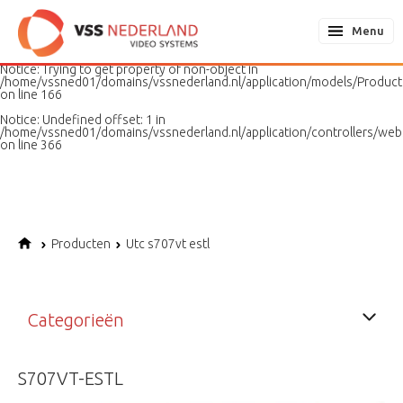
Notice
: Undefined variable: page in
/home/vssned01/domains/vssnederland.nl/application/models/PageMo
Menu
on line
187
Notice
: Trying to get property of non-object in
/home/vssned01/domains/vssnederland.nl/application/models/Produc
on line
166
Notice
: Undefined offset: 1 in
/home/vssned01/domains/vssnederland.nl/application/controllers/web
on line
366
Producten
Utc s707vt estl
Categorieën
S707VT-ESTL