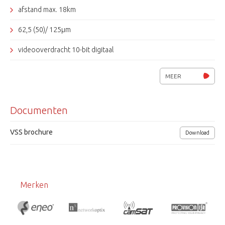
afstand max. 18km
62,5 (50)/ 125µm
videooverdracht 10-bit digitaal
bandbreedte 6,2 MHz
MEER
voedingsspanning 24Vac / 13,5Vdc
Documenten
afmetingen (bxhxd) 122x127x56mm
VSS brochure
Download
Merken