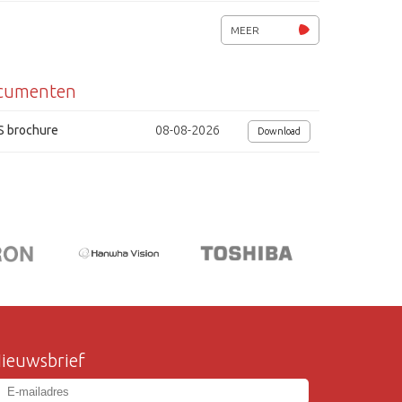
voedingsspanning 12-14Vac / 13,5Vdc
MEER
afmetingen (bxhxd) 71x127x38mm.
cumenten
S brochure
08-08-2026
Download
ieuwsbrief