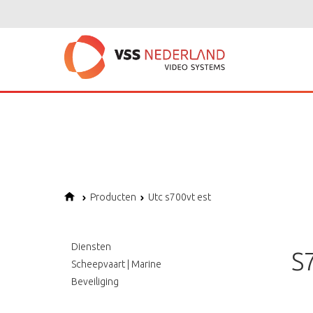
Notice
: Undefined variable: page in
/home/vssned01/domains/vssnederl
Notice
: Trying to get property of non-object in
/home/vssned01/domains
Notice
: Undefined offset: 1 in
/home/vssned01/domains/vssnederland.nl
Producten
Utc s700vt est
Diensten
S
Scheepvaart | Marine
Beveiliging