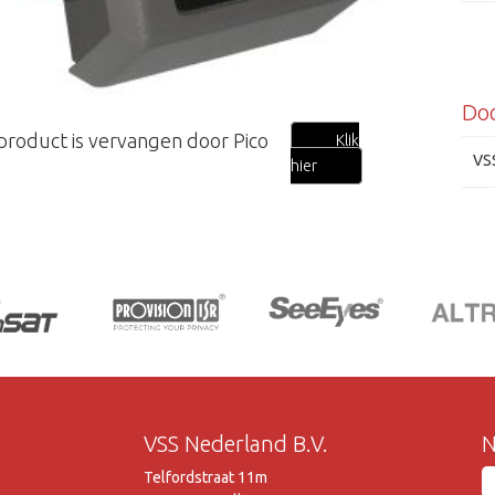
Do
 product is vervangen door Pico
Klik
VS
hier
VSS Nederland B.V.
N
Telfordstraat 11m