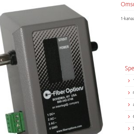
Omsc
1-kana
Spe