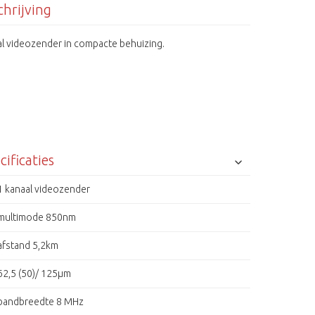
hrijving
al videozender in compacte behuizing.
cificaties
1 kanaal videozender
multimode 850nm
afstand 5,2km
62,5 (50)/ 125µm
bandbreedte 8 MHz