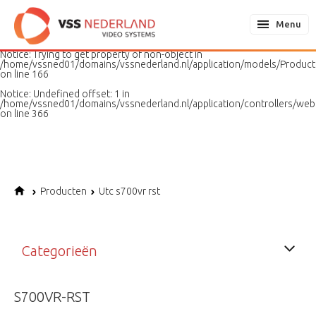
Notice
: Undefined variable: page in
/home/vssned01/domains/vssnederland.nl/application/models/PageMo
Menu
on line
187
Notice
: Trying to get property of non-object in
/home/vssned01/domains/vssnederland.nl/application/models/Produc
on line
166
Notice
: Undefined offset: 1 in
/home/vssned01/domains/vssnederland.nl/application/controllers/web
on line
366
Producten
Utc s700vr rst
Categorieën
S700VR-RST