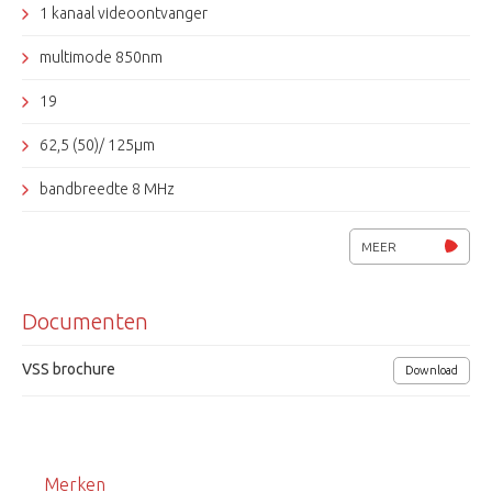
1 kanaal videoontvanger
multimode 850nm
19
62,5 (50)/ 125µm
bandbreedte 8 MHz
voedingsspanning 13,5Vdc
MEER
afmetingen 25,4mm.
Documenten
VSS brochure
Download
Merken