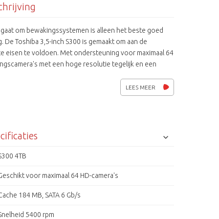
hrijving
t gaat om bewakingssystemen is alleen het beste goed
. De Toshiba 3,5-inch S300 is gemaakt om aan de
e eisen te voldoen. Met ondersteuning voor maximaal 64
ngscamera's met een hoge resolutie tegelijk en een
eit tot 6 TB, brengt hij alles duidelijk in beeld. Elke S300 is
d met componenten van de hoogste kwaliteit en heeft
LEES MEER
e tests doorstaan om 24x7 betrouwbaarheid en
ies te garanderen. Dat is de kwaliteit van Toshiba waar u
t vertrouwen onder de zwaarste werkomstandigheden.
cificaties
S300 4TB
Geschikt voor maximaal 64 HD-camera's
Cache 184 MB, SATA 6 Gb/s
Snelheid 5400 rpm