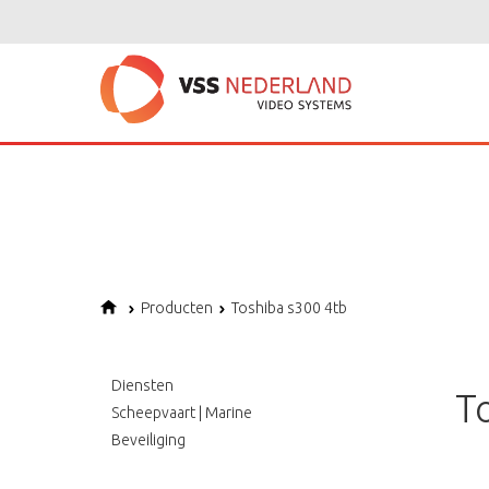
Notice
: Undefined variable: page in
/home/vssned01/domains/vssnederl
Notice
: Trying to get property of non-object in
/home/vssned01/domains
Notice
: Undefined offset: 1 in
/home/vssned01/domains/vssnederland.nl
Producten
Toshiba s300 4tb
Diensten
T
Scheepvaart | Marine
Beveiliging