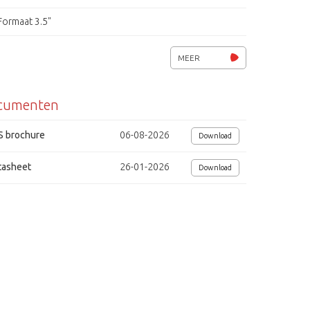
Formaat 3.5"
24/7 betrouwbaarheid
MEER
Snel zoeken en analyseren
cumenten
Opname technologie SMR
iba
S brochure
06-08-2026
Download
tasheet
26-01-2026
Download