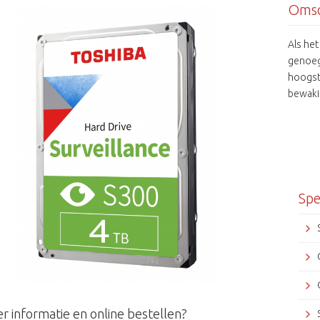
Omsc
Als he
genoeg
hoogst
bewaki
capacit
gebouw
streng
prestat
op kun
Spe
r informatie en online bestellen?