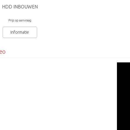
HDD INBOUWEN
Prijs op aanvraag
Informatie
eo