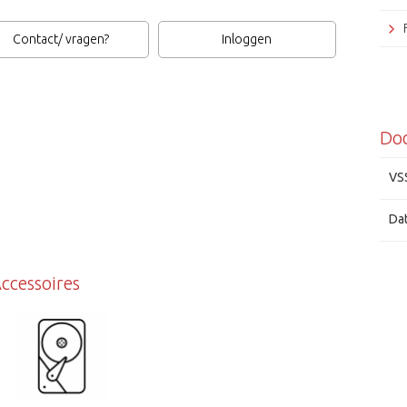
Contact/ vragen?
Inloggen
Do
Tosh
VS
Da
ccessoires