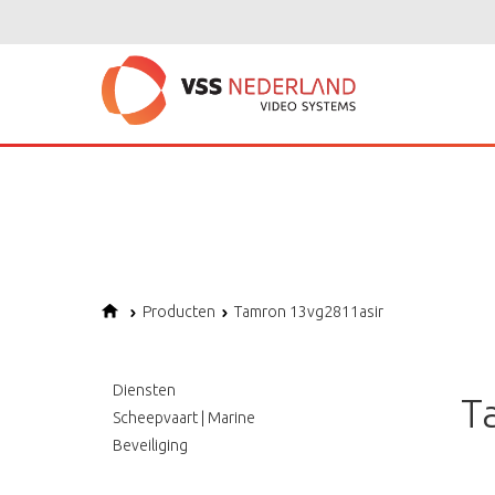
Notice
: Undefined variable: page in
/home/vssned01/domains/vssnederl
Notice
: Trying to get property of non-object in
/home/vssned01/domains
Notice
: Undefined offset: 1 in
/home/vssned01/domains/vssnederland.nl
Producten
Tamron 13vg2811asir
Diensten
T
Scheepvaart | Marine
Beveiliging