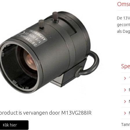
Omsc
De 13V
gecorri
als Dag
Spe
 product is vervangen door M13VG288IR
Tam
Klik hier