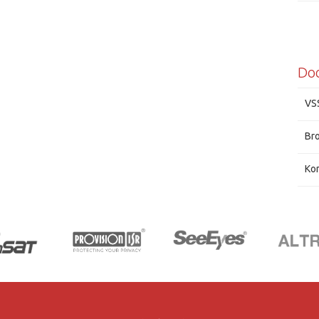
Do
VS
Br
Kor