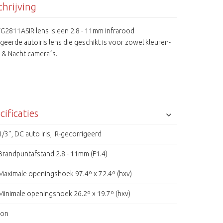
hrijving
G2811ASIR lens is een 2.8 - 11mm infrarood
geerde autoiris lens die geschikt is voor zowel kleuren-
 & Nacht camera´s.
cificaties
1/3'', DC auto iris, IR-gecorrigeerd
Brandpuntafstand 2.8 - 11mm (F1.4)
Maximale openingshoek 97.4º x 72.4º (hxv)
Minimale openingshoek 26.2º x 19.7º (hxv)
ron