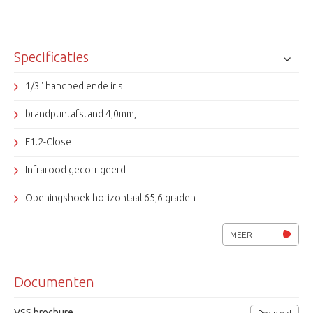
Specificaties
1/3" handbediende iris
brandpuntafstand 4,0mm,
F1.2-Close
Infrarood gecorrigeerd
Openingshoek horizontaal 65,6 graden
Ook leverbaar met 2,2 / 2,8 / 6,0 / 8,0 mm brandpunt
MEER
Tamron
Documenten
VSS brochure