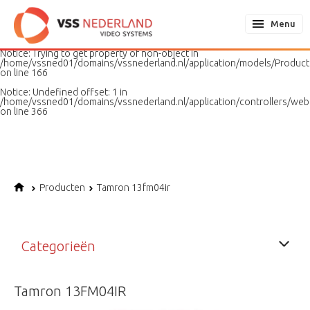
Notice
: Undefined variable: page in
/home/vssned01/domains/vssnederland.nl/application/models/PageMo
Menu
on line
187
Notice
: Trying to get property of non-object in
/home/vssned01/domains/vssnederland.nl/application/models/Produc
on line
166
Notice
: Undefined offset: 1 in
/home/vssned01/domains/vssnederland.nl/application/controllers/web
on line
366
Producten
Tamron 13fm04ir
Categorieën
Tamron 13FM04IR