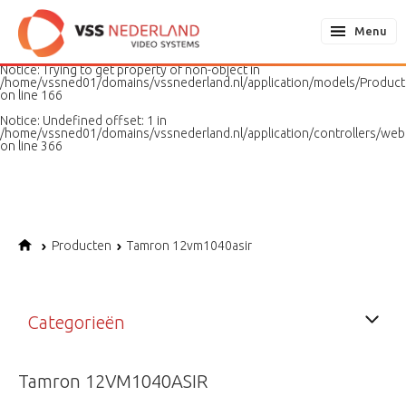
Notice
: Undefined variable: page in
/home/vssned01/domains/vssnederland.nl/application/models/PageMo
Menu
on line
187
Notice
: Trying to get property of non-object in
/home/vssned01/domains/vssnederland.nl/application/models/Produc
on line
166
Notice
: Undefined offset: 1 in
/home/vssned01/domains/vssnederland.nl/application/controllers/web
on line
366
Producten
Tamron 12vm1040asir
Categorieën
Tamron 12VM1040ASIR