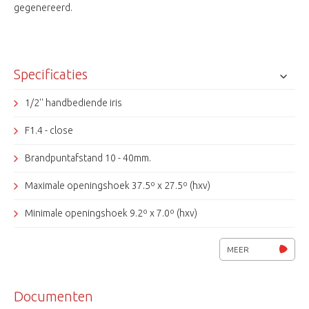
gegenereerd.
Specificaties
1/2'' handbediende iris
F1.4 - close
Brandpuntafstand 10 - 40mm.
Maximale openingshoek 37.5º x 27.5º (hxv)
Minimale openingshoek 9.2º x 7.0º (hxv)
Infrarood gecorrigeerd
MEER
Infrarood gecorrigeerd
Documenten
Tamron