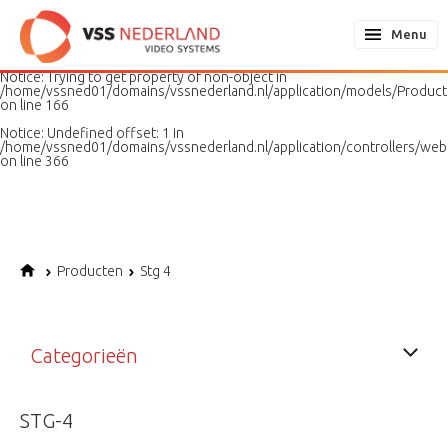
Notice
: Undefined variable: page in
/home/vssned01/domains/vssnederland.nl/application/models/PageMo
Menu
on line
187
Notice
: Trying to get property of non-object in
/home/vssned01/domains/vssnederland.nl/application/models/Produc
on line
166
Notice
: Undefined offset: 1 in
/home/vssned01/domains/vssnederland.nl/application/controllers/web
on line
366
Producten
Stg 4
Categorieën
STG-4