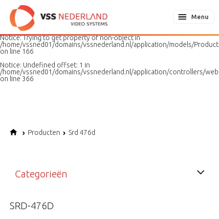
Notice
: Undefined variable: page in
/home/vssned01/domains/vssnederland.nl/application/models/PageMo
Menu
on line
187
Notice
: Trying to get property of non-object in
/home/vssned01/domains/vssnederland.nl/application/models/Produc
on line
166
Notice
: Undefined offset: 1 in
/home/vssned01/domains/vssnederland.nl/application/controllers/web
on line
366
Producten
Srd 476d
Categorieën
SRD-476D