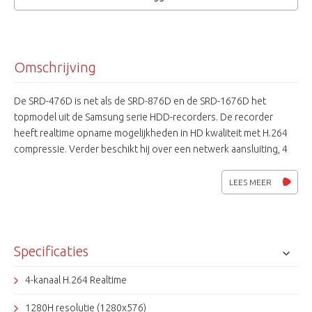
Omschrijving
De SRD-476D is net als de SRD-876D en de SRD-1676D het
topmodel uit de Samsung serie HDD-recorders. De recorder
heeft realtime opname mogelijkheden in HD kwaliteit met H.264
compressie. Verder beschikt hij over een netwerk aansluiting, 4
monitor uitgangen, een DVD-RW, USB poorten en een interne
1TB HDD. De opslag capaciteit is uitbreidbaar tot maximaal 1 SATA
LEES MEER
HDD intern. Viewersoftware Smartviewer 4.5 voor het bekijken
van (opgenomen)beelden wordt meegeleverd.
Specificaties
4-kanaal H.264 Realtime
1280H resolutie (1280x576)