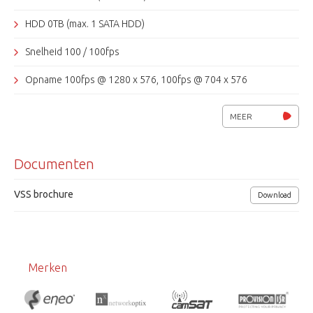
HDD 0TB (max. 1 SATA HDD)
Snelheid 100 / 100fps
Opname 100fps @ 1280 x 576, 100fps @ 704 x 576
Video uit 1x HDMI, 1xVGA, 2x CVBS
MEER
4 alarm in, 2 alarm uit
Documenten
Opname continue, beweging, alarm, kalender
Meerdere talen (Nederlands, Engels, Duits, etc.)
VSS brochure
Download
DVD-R, USB2.0, RS-485,Coax control, LAN
Afmetingen (lxbxh) 352x215x88mm.
Merken