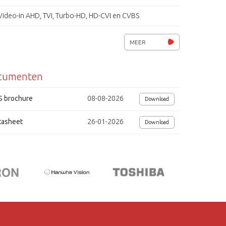
Video-in AHD, TVI, Turbo-HD, HD-CVI en CVBS
Excl. HDD (max. 1x 8 TB)
MEER
Opname: continu, beweging, kalender, analytics
cumenten
2x USB2.0 poort, audio 4x in/ 1x uit
RS-485, Pelco-D/ P, Samsung, Visca, ONVIF, CoC
S brochure
08-08-2026
Download
IE, Chrome, safari, Firefox (Mac OS, Windows XP/Vista/ 7/ 8)
tasheet
26-01-2026
Download
Backup AVI/ DAT
Afmetingen (bxhxd) 300x45x250mm