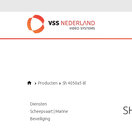
Notice
: Undefined variable: page in
/home/vssned01/domains/vssnederl
Notice
: Trying to get property of non-object in
/home/vssned01/domains
Notice
: Undefined offset: 1 in
/home/vssned01/domains/vssnederland.nl
Producten
Sh 4050a5 8l
Diensten
S
Scheepvaart | Marine
Beveiliging