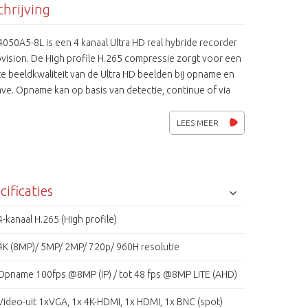
hrijving
050A5-8L is een 4 kanaal Ultra HD real hybride recorder
vision. De High profile H.265 compressie zorgt voor een
e beeldkwaliteit van de Ultra HD beelden bij opname en
ve. Opname kan op basis van detectie, continue of via
raf ingesteld (kalender)schema. Verder is de recorder
n van 3 monitor uitgangen, audio in- en uitgang, een
LEES MEER
netwerk poort, twee USB poorten en worden
rbare PTZ camera's ondersteund via de RS-485
ting en of CoC ondersteuning. Het veilig stellen van
n kan via de gratis meegeleverde Centraal Management
cificaties
e (CMS) of via de USB aansluiting. Tevens is er een gratis
ionCAM app beschikbaar voor de iPhone en Android en
4-kanaal H.265 (High profile)
 app ProvisionHD voor iPad en Android tablets. Naast het
4K (8MP)/ 5MP/ 2MP/ 720p/ 960H resolutie
ten van de AHD/ TVI/ CVI en of analoge camera's biedt de
0A5-8L recorder de mogelijkheid om 6 IP/ netwerk
Opname 100fps @8MP (IP) / tot 48 fps @8MP LITE (AHD)
 aan te sluiten.
Video-uit 1xVGA, 1x 4K-HDMI, 1x HDMI, 1x BNC (spot)