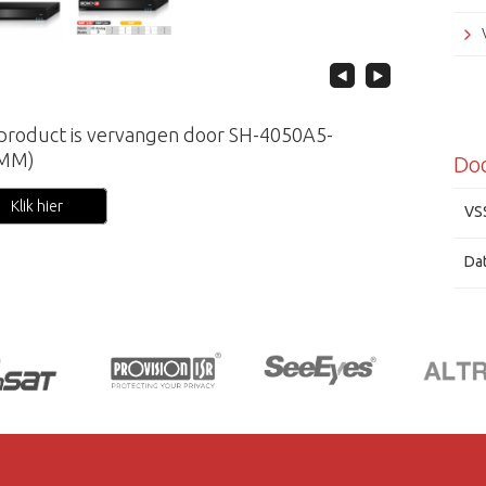
 product is vervangen door SH-4050A5-
(MM)
Do
Klik hier
VS
Da