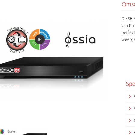
Omsc
De SH-4
van Pro
perfect
weerga
een voo
voorzie
100Mb 
bestuu
aanslui
beelde
Spe
Softwar
Provis
een HD
aanslui
SH-405
camera,