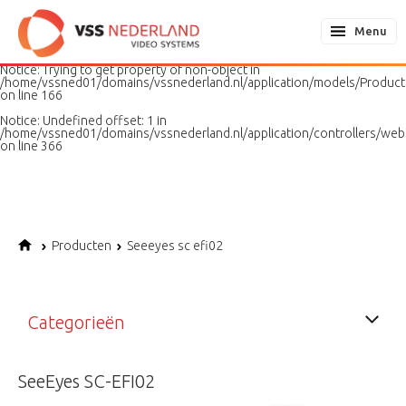
Notice
: Undefined variable: page in
/home/vssned01/domains/vssnederland.nl/application/models/PageMo
Menu
on line
187
Notice
: Trying to get property of non-object in
/home/vssned01/domains/vssnederland.nl/application/models/Produc
on line
166
Notice
: Undefined offset: 1 in
/home/vssned01/domains/vssnederland.nl/application/controllers/web
on line
366
Producten
Seeeyes sc efi02
Categorieën
SeeEyes SC-EFI02