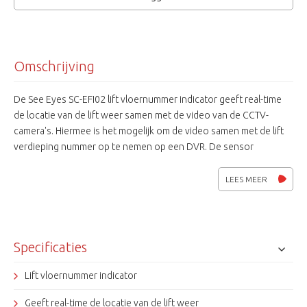
Omschrijving
De See Eyes SC-EFI02 lift vloernummer indicator geeft real-time
de locatie van de lift weer samen met de video van de CCTV-
camera's. Hiermee is het mogelijk om de video samen met de lift
verdieping nummer op te nemen op een DVR. De sensor
communiceert met de reflectoren op elke verdieping afzonderlijk.
Zo is het makkelijk te achterhalen wanneer en waar er iets
LEES MEER
gebeurd is in de lift.
Specificaties
Lift vloernummer indicator
Geeft real-time de locatie van de lift weer