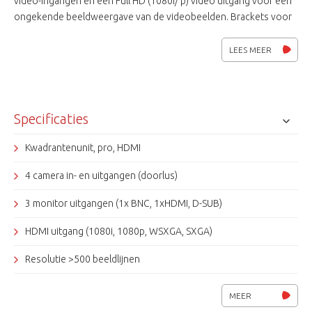
video-ingangen en een Full HD (1080i/ p) video uitgang voor een
ongekende beeldweergave van de videobeelden. Brackets voor
19" rackmontage worden meegeleverd.
LEES MEER
Specificaties
Kwadrantenunit, pro, HDMI
4 camera in- en uitgangen (doorlus)
3 monitor uitgangen (1x BNC, 1xHDMI, D-SUB)
HDMI uitgang (1080i, 1080p, WSXGA, SXGA)
Resolutie >500 beeldlijnen
4 alarm ingangen, 1 uitgang, RS-485
MEER