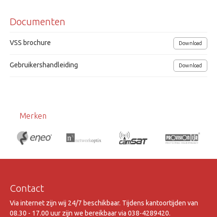
Beeldweergave 1, 2, 4, 5, switchend en detectie
Documenten
Voedingsspanning 12Vdc/ 300mA
19" Rackmontage
VSS brochure
Download
SeeEyes
Gebruikershandleiding
Download
Merken
Contact
Via internet zijn wij 24/7 beschikbaar. Tijdens kantoortijden van
08.30 - 17.00 uur zijn we bereikbaar via 038-4289420.