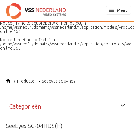
Notice
: Undefined variable: page in
/home/vssned01/domains/vssnederland.nl/application/models/PageMo
Menu
on line
187
Notice
: Trying to get property of non-object in
/home/vssned01/domains/vssnederland.nl/application/models/Produc
on line
166
Notice
: Undefined offset: 1 in
/home/vssned01/domains/vssnederland.nl/application/controllers/web
on line
366
Producten
Seeeyes sc 04hdsh
Categorieën
SeeEyes SC-04HDS(H)