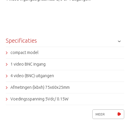
Specificaties
compact model
1 video BNC ingang
4 video (BNC) uitgangen
Afmetingen (lxbxh) 75x60x25mm
Voedingsspanning 5Vdc/ 0.15W
SeeEyes
MEER