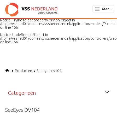
Notice
: Undefined variable: page in
/home/vssned01/domains/vssnederland.nl/application/models/PageMo
Menu
on line
187
Notice
: Trying to get property of non-object in
/home/vssned01/domains/vssnederland.nl/application/models/Produc
on line
166
Notice
: Undefined offset: 1 in
/home/vssned01/domains/vssnederland.nl/application/controllers/web
on line
366
Producten
Seeeyes dv104
Categorieën
SeeEyes DV104