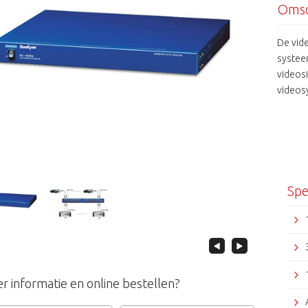
Omsc
De vid
systee
videosi
videos
is een 
uitgang
de met
poeder
montag
Spe
r informatie en online bestellen?