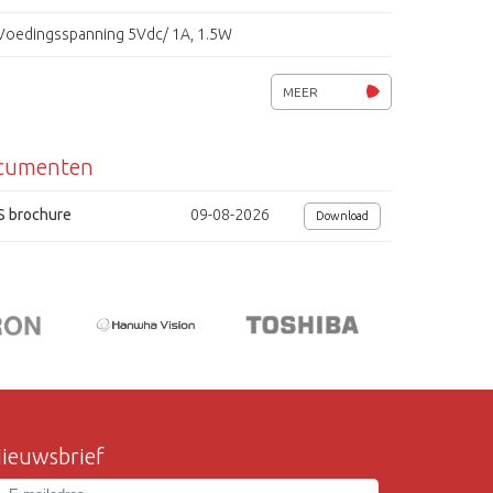
Voedingsspanning 5Vdc/ 1A, 1.5W
Eyes
MEER
cumenten
S brochure
09-08-2026
Download
ieuwsbrief