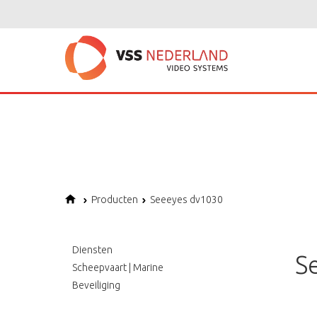
Notice
: Undefined variable: page in
/home/vssned01/domains/vssnederl
Notice
: Trying to get property of non-object in
/home/vssned01/domains
Notice
: Undefined offset: 1 in
/home/vssned01/domains/vssnederland.nl
Producten
Seeeyes dv1030
Diensten
S
Scheepvaart | Marine
Beveiliging