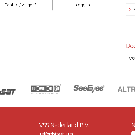
Contact/ vragen?
Inloggen
See
Do
VS
VSS Nederland B.V.
N
Telfordstraat 11m