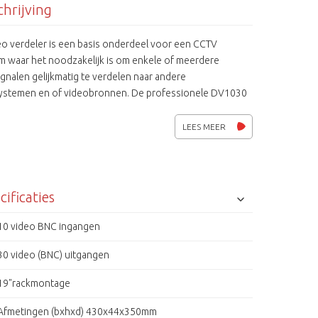
hrijving
eo verdeler is een basis onderdeel voor een CCTV
m waar het noodzakelijk is om enkele of meerdere
gnalen gelijkmatig te verdelen naar andere
ystemen en of videobronnen. De professionele DV1030
videoverdeler met 10 ingangen en maar liefst 30
en. Het ingangssignaal wordt versterkt en verdeeld en
LEES MEER
alen behuizing is voorzien van een gespoten
coating. Door de beugels is eenvoudige 19" rack
e mogelijk.
cificaties
10 video BNC ingangen
30 video (BNC) uitgangen
19"rackmontage
Afmetingen (bxhxd) 430x44x350mm