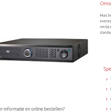
Omsc
Muis be
evenee
om bij
standa
Handle
Spe
r informatie en online bestellen?