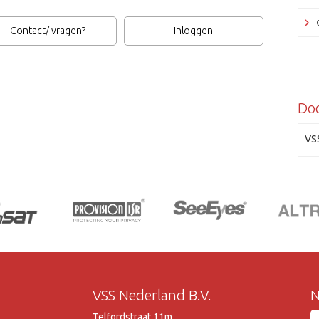
Contact/ vragen?
Inloggen
Do
VS
VSS Nederland B.V.
N
Telfordstraat 11m