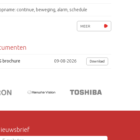
opname: continue, beweging, alarm, schedule
webserver, 10/100 base-T
MEER
back-up: DVD-R / CD-R, USB2.0, LAN
cumenten
video-uit: 2x CVBS, en VGA 1280x1024
RS-485/ 232
S brochure
09-08-2026
Download
ieuwsbrief