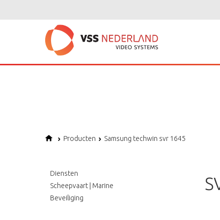
Notice
: Undefined variable: page in
/home/vssned01/domains/vssnederl
Notice
: Trying to get property of non-object in
/home/vssned01/domains
Notice
: Undefined offset: 1 in
/home/vssned01/domains/vssnederland.nl
Producten
Samsung techwin svr 1645
Diensten
S
Scheepvaart | Marine
Beveiliging