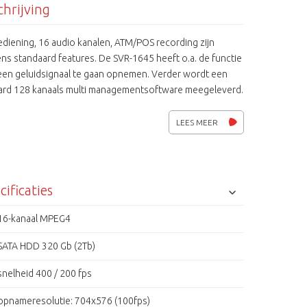
hrijving
diening, 16 audio kanalen, ATM/POS recording zijn
ns standaard features. De SVR-1645 heeft o.a. de functie
 een geluidsignaal te gaan opnemen. Verder wordt een
ard 128 kanaals multi managementsoftware meegeleverd.
idingen op aanvraag beschikbaar.
LEES MEER
cificaties
16-kanaal MPEG4
SATA HDD 320 Gb (2Tb)
snelheid 400 / 200 fps
opnameresolutie: 704x576 (100fps)