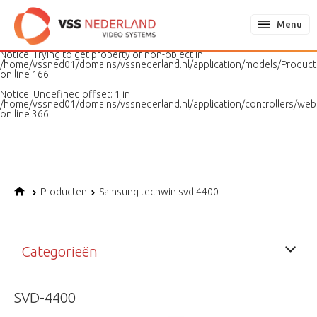
Notice
: Undefined variable: page in
/home/vssned01/domains/vssnederland.nl/application/models/PageMo
Menu
on line
187
Notice
: Trying to get property of non-object in
/home/vssned01/domains/vssnederland.nl/application/models/Produc
on line
166
Notice
: Undefined offset: 1 in
/home/vssned01/domains/vssnederland.nl/application/controllers/web
on line
366
Producten
Samsung techwin svd 4400
Categorieën
SVD-4400