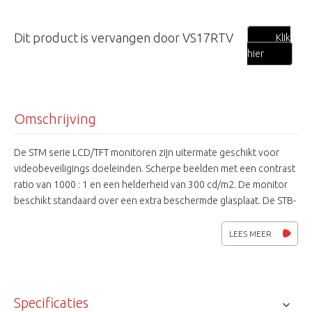
Dit product is vervangen door VS17RTV
Klik
hier
Omschrijving
De STM serie LCD/TFT monitoren zijn uitermate geschikt voor
videobeveiligings doeleinden. Scherpe beelden met een contrast
ratio van 1000 : 1 en een helderheid van 300 cd/m2. De monitor
beschikt standaard over een extra beschermde glasplaat. De STB-
LM is de optionele muurbeugel voor deze monitor.
LEES MEER
Specificaties