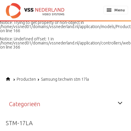
Notice
: Undefined variable: page in
/home/vssned01/domains/vssnederland.nl/application/models/PageMo
Menu
on line
187
Notice
: Trying to get property of non-object in
/home/vssned01/domains/vssnederland.nl/application/models/Produc
on line
166
Notice
: Undefined offset: 1 in
/home/vssned01/domains/vssnederland.nl/application/controllers/web
on line
366
Producten
Samsung techwin stm 17la
Categorieën
STM-17LA