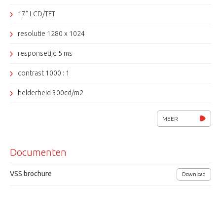
17" LCD/TFT
resolutie 1280 x 1024
responsetijd 5 ms
contrast 1000 : 1
helderheid 300cd/m2
kijkhoek 150º (H) 135º (V)
MEER
4 videoingangen 1 video uitgang
Documenten
protectie glas
geïntegreerde luidsprekers
VSS brochure
Download
VESA 100 x 100
afmetingen 382 x 390 x 200 mm (inkl. voet)