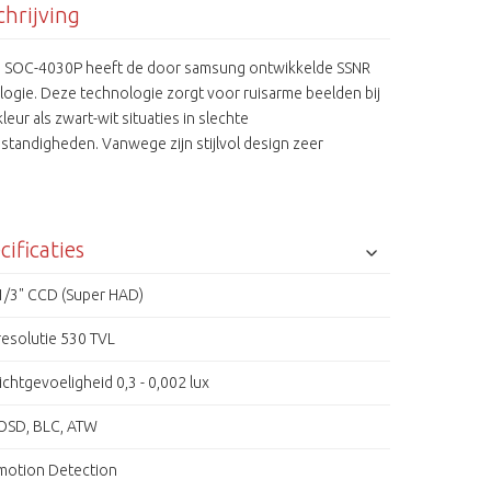
hrijving
 SOC-4030P heeft de door samsung ontwikkelde SSNR
logie. Deze technologie zorgt voor ruisarme beelden bij
leur als zwart-wit situaties in slechte
standigheden. Vanwege zijn stijlvol design zeer
aar in de retail.
cificaties
1/3" CCD (Super HAD)
resolutie 530 TVL
lichtgevoeligheid 0,3 - 0,002 lux
OSD, BLC, ATW
motion Detection