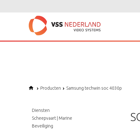
Notice
: Undefined variable: page in
/home/vssned01/domains/vssnederl
Notice
: Trying to get property of non-object in
/home/vssned01/domains
Notice
: Undefined offset: 1 in
/home/vssned01/domains/vssnederland.nl
Producten
Samsung techwin soc 4030p
Diensten
S
Scheepvaart | Marine
Beveiliging