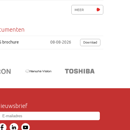
privacy zones
MEER
voeding 12Vdc / 24Vac
cumenten
afmetingen (BxHxD) : 63 × 58 × 164mm
S brochure
08-08-2026
Download
ieuwsbrief