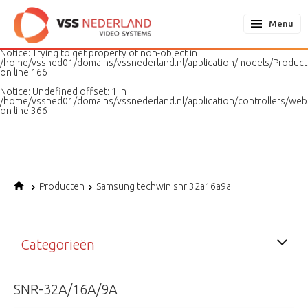
Notice
: Undefined variable: page in
/home/vssned01/domains/vssnederland.nl/application/models/PageMo
Menu
on line
187
Notice
: Trying to get property of non-object in
/home/vssned01/domains/vssnederland.nl/application/models/Produc
on line
166
Notice
: Undefined offset: 1 in
/home/vssned01/domains/vssnederland.nl/application/controllers/web
on line
366
Producten
Samsung techwin snr 32a16a9a
Categorieën
SNR-32A/16A/9A