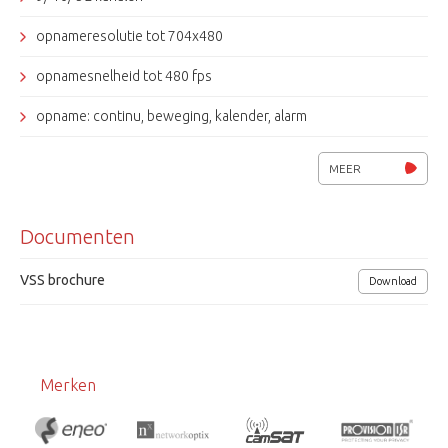
opnameresolutie tot 704x480
opnamesnelheid tot 480 fps
opname: continu, beweging, kalender, alarm
ongelimiteerde productregistratie
MEER
NAS ondersteuning
Documenten
voor- en na-alarmbeelden
2 gebruikersniveaus
VSS brochure
Download
Merken