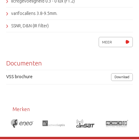
lichtgevoeligheid 0.3 - 0 lux (F1.2)
varifocallens 3.8-9.5mm.
SSNR, D&N (IR filter)
4 privacy zones
MEER
OSD, motion detection, AWC
Documenten
IP65
voeding 12Vdc (5,5W.)
VSS brochure
Download
afmetingen 135x74x74mm (lxbxh)
Merken