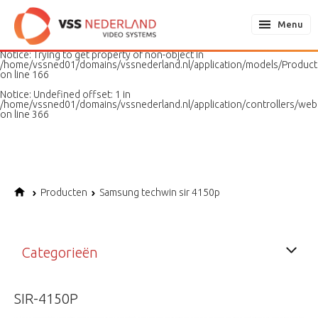
Notice
: Undefined variable: page in
/home/vssned01/domains/vssnederland.nl/application/models/PageMo
Menu
on line
187
Notice
: Trying to get property of non-object in
/home/vssned01/domains/vssnederland.nl/application/models/Produc
on line
166
Notice
: Undefined offset: 1 in
/home/vssned01/domains/vssnederland.nl/application/controllers/web
on line
366
Producten
Samsung techwin sir 4150p
Categorieën
SIR-4150P