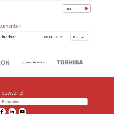
S/N 50 dB
MEER
spanning 12Vdc/ 1.8W
cumenten
afmetingen ( Øxh) 104x67mm
S brochure
06-08-2026
Download
ieuwsbrief