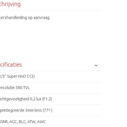
hrijving
kershandleiding op aanvraag.
cificaties
1/3" Super HAD CCD
resolutie 580 TVL
lichtgevoeligheid 0,2 lux (F1.2)
geintegreerde 3mm lens (77º )
SSNR, AGC, BLC, ATW, AWC