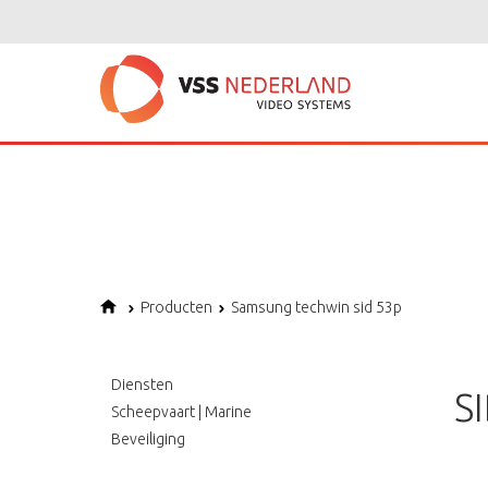
Notice
: Undefined variable: page in
/home/vssned01/domains/vssnederl
Notice
: Trying to get property of non-object in
/home/vssned01/domains
Notice
: Undefined offset: 1 in
/home/vssned01/domains/vssnederland.nl
Producten
Samsung techwin sid 53p
Diensten
S
Scheepvaart | Marine
Beveiliging