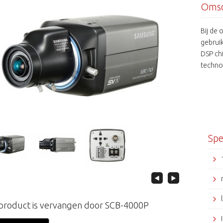
Omsc
Bij de
gebruik
DSP ch
techno
over ee
Detect
Spe
 product is vervangen door SCB-4000P