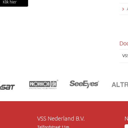
Klik hier
Do
VS
VSS Nederland B.V.
N
Telfordstraat 11m