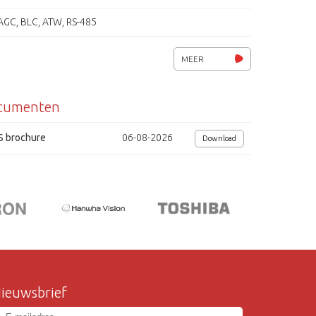
AGC, BLC, ATW, RS-485
Digitale Beeld Stabilisator (D.I.S.)
MEER
spanning 12Vdc / 24Vac
cumenten
afmetingen (lxbxh) 102x66x61mm
S brochure
06-08-2026
Download
ieuwsbrief