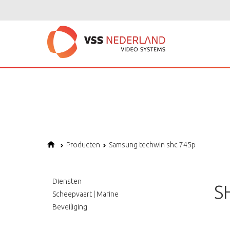
Notice
: Undefined variable: page in
/home/vssned01/domains/vssnederl
Notice
: Trying to get property of non-object in
/home/vssned01/domains
Notice
: Undefined offset: 1 in
/home/vssned01/domains/vssnederland.nl
Producten
Samsung techwin shc 745p
Diensten
S
Scheepvaart | Marine
Beveiliging