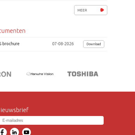
spanning 220 - 240Vac
MEER
afmetingen (bxdxh) 69x56x125mm
cumenten
S brochure
07-08-2026
Download
ieuwsbrief