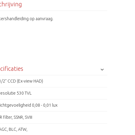
hrijving
kershandleiding op aanvraag.
cificaties
1/2" CCD (Ex-view HAD)
resolutie 530 TVL
lichtgevoeligheid 0,08 - 0,01 lux
IR filter, SSNR, SVIII
AGC, BLC, ATW,