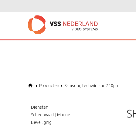
Notice
: Undefined variable: page in
/home/vssned01/domains/vssnederl
Notice
: Trying to get property of non-object in
/home/vssned01/domains
Notice
: Undefined offset: 1 in
/home/vssned01/domains/vssnederland.nl
Producten
Samsung techwin shc 740ph
Diensten
S
Scheepvaart | Marine
Beveiliging