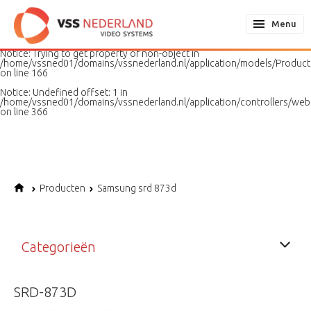
Notice
: Undefined variable: page in
/home/vssned01/domains/vssnederland.nl/application/models/PageMo
Menu
on line
187
Notice
: Trying to get property of non-object in
/home/vssned01/domains/vssnederland.nl/application/models/Produc
on line
166
Notice
: Undefined offset: 1 in
/home/vssned01/domains/vssnederland.nl/application/controllers/web
on line
366
Producten
Samsung srd 873d
Categorieën
SRD-873D