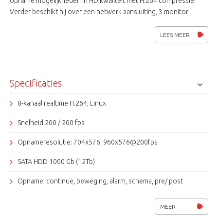
opname mogelijkheden in HD kwaliteit met H.264 compressie.
Verder beschikt hij over een netwerk aansluiting, 3 monitor
uitgangen, een DVD-RW, USB poorten en een interne 1Tb HDD.
De opslag capaciteit is uitbreidbaar tot 12Tb intern.
LEES MEER
Viewersoftware Smartviewer 3.0 voor het bekijken van
(opgenomen)beelden wordt meegeleverd.
Specificaties
8-kanaal realtime H.264, Linux
Snelheid 200 / 200 fps
Opnameresolutie: 704x576, 960x576@200fps
SATA HDD 1000 Gb (12Tb)
Opname: continue, beweging, alarm, schema, pre/ post
Monitor uitgangen, VGA, HDMI, Spot (2x BNC)
MEER