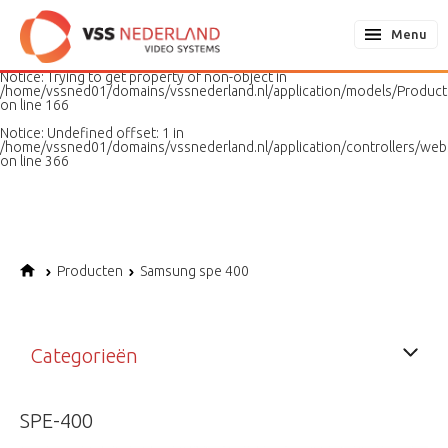
Notice
: Undefined variable: page in
/home/vssned01/domains/vssnederland.nl/application/models/PageMo
Menu
on line
187
Notice
: Trying to get property of non-object in
/home/vssned01/domains/vssnederland.nl/application/models/Produc
on line
166
Notice
: Undefined offset: 1 in
/home/vssned01/domains/vssnederland.nl/application/controllers/web
on line
366
Producten
Samsung spe 400
Categorieën
SPE-400