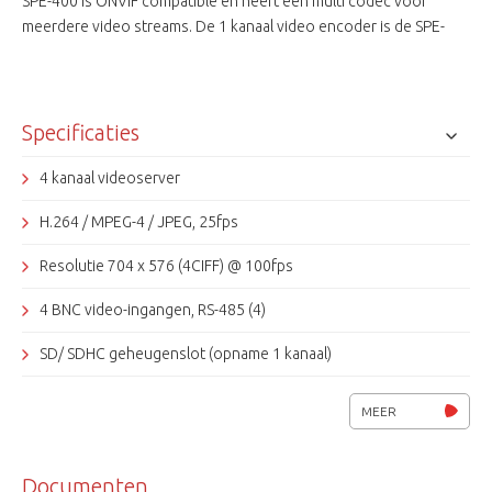
SPE-400 is ONVIF compatible en heeft een multi codec voor
meerdere video streams. De 1 kanaal video encoder is de SPE-
100.
Specificaties
4 kanaal videoserver
H.264 / MPEG-4 / JPEG, 25fps
Resolutie 704 x 576 (4CIFF) @ 100fps
4 BNC video-ingangen, RS-485 (4)
SD/ SDHC geheugenslot (opname 1 kanaal)
4 alarm in- en uitgang, 2 audio in
MEER
TCP/IP, DHCP, HTTP, DDNS, RTP/UDP, RTSP, UDP, SMTP, SSL
Documenten
10 users, bewegings detectie