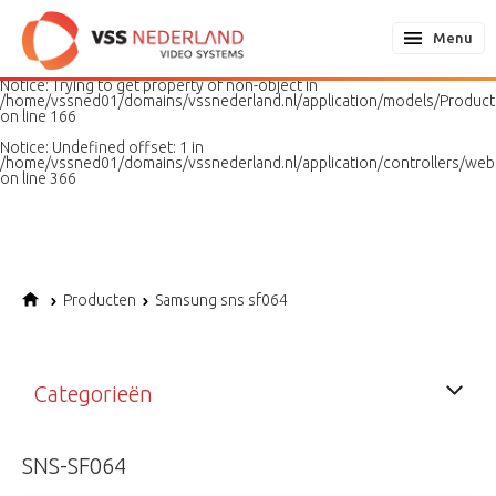
Notice
: Undefined variable: page in
/home/vssned01/domains/vssnederland.nl/application/models/PageMo
Menu
on line
187
Notice
: Trying to get property of non-object in
/home/vssned01/domains/vssnederland.nl/application/models/Produc
on line
166
Notice
: Undefined offset: 1 in
/home/vssned01/domains/vssnederland.nl/application/controllers/web
on line
366
Producten
Samsung sns sf064
Categorieën
SNS-SF064