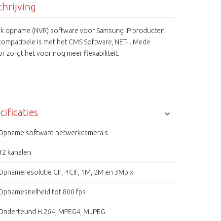
hrijving
k opname (NVR) software voor Samsung IP producten
compatibele is met het CMS Software, NET-I. Mede
r zorgt het voor nog meer flexabiliteit.
cificaties
Opname software netwerkcamera's
32 kanalen
Opnameresolutie CIF, 4CIF, 1M, 2M en 3Mpix
Opnamesnelheid tot 800 fps
Onderteund H.264, MPEG4, MJPEG