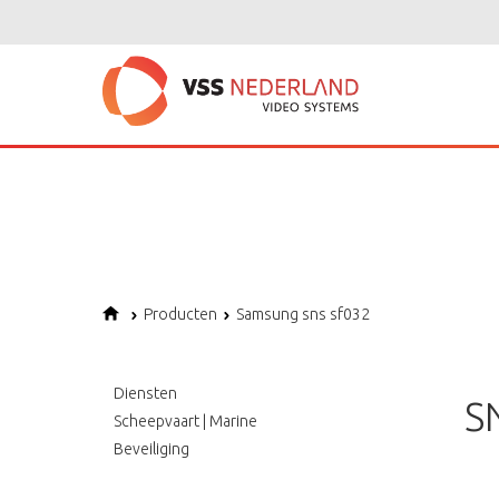
Notice
: Undefined variable: page in
/home/vssned01/domains/vssnederl
Notice
: Trying to get property of non-object in
/home/vssned01/domains
Notice
: Undefined offset: 1 in
/home/vssned01/domains/vssnederland.nl
Producten
Samsung sns sf032
Diensten
S
Scheepvaart | Marine
Beveiliging