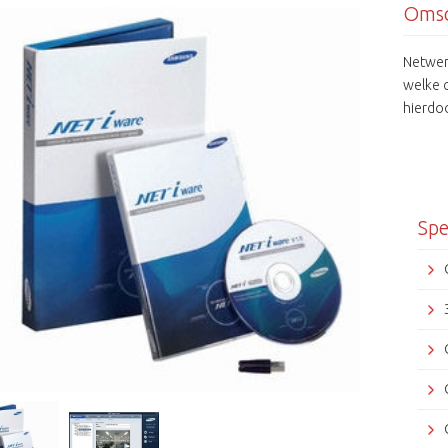
Omsc
Netwer
welke 
hierdoo
Spe