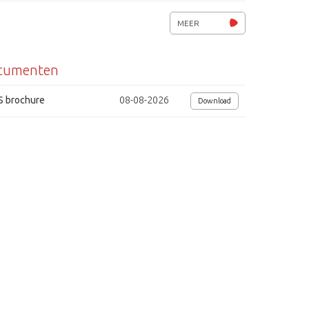
Opname: continu, beweging, kalender, alarm
MEER
Back-up- functie ( CD, DVD, schedule, handmatig)
cumenten
Voor- en na-alarmbeelden
Audiocodec G.726, G.711, G.723, PCM
S brochure
08-08-2026
Download
Opname- en monitor Codec
Gebruikers max. 32, IP filtering
NAS en e-SATA ondersteuning