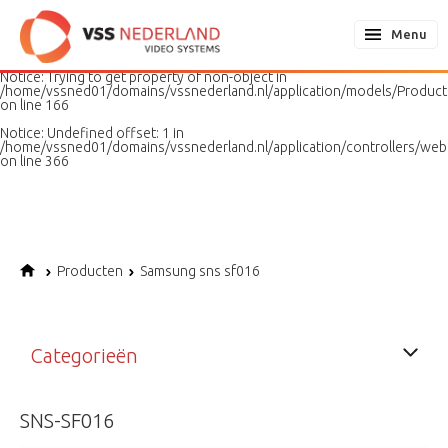
Notice
: Undefined variable: page in
/home/vssned01/domains/vssnederland.nl/application/models/PageMo
Menu
on line
187
Notice
: Trying to get property of non-object in
/home/vssned01/domains/vssnederland.nl/application/models/Produc
on line
166
Notice
: Undefined offset: 1 in
/home/vssned01/domains/vssnederland.nl/application/controllers/web
on line
366
Producten
Samsung sns sf016
Categorieën
SNS-SF016